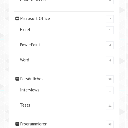
6
Microsoft Office
7
Excel
1
PowerPoint
4
Word
4
Persönliches
98
Interviews
1
Tests
11
Programmieren
98