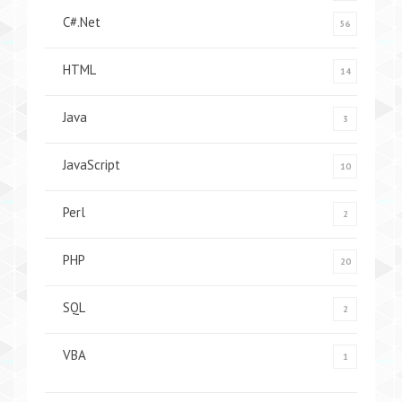
C#.Net
56
HTML
14
Java
3
JavaScript
10
Perl
2
PHP
20
SQL
2
VBA
1