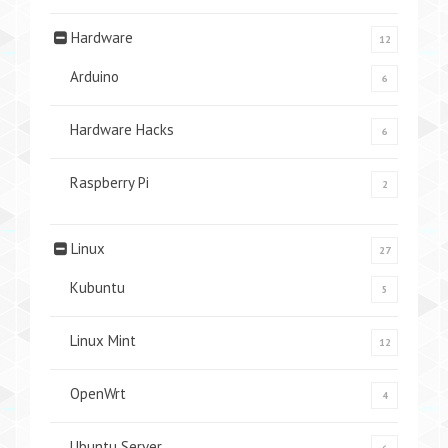
Hardware
12
Arduino
6
Hardware Hacks
6
Raspberry Pi
2
Linux
27
Kubuntu
5
Linux Mint
12
OpenWrt
4
Ubuntu Server