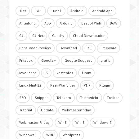
.Net
1&1
1und1
Android
Android App
Anleitung
App
Arduino
Best of Web
BoW
C#
C#.Net
Caschy
Cloud Downloader
Consumer Preview
Download
Fail
Freeware
Fritzbox
Google+
Google Suggest
gratis
JavaScript
JS
kostenlos
Linux
Linux Mint 12
Peer Wandiger
PHP
Plugin
SEO
Snippet
Telekom
Testbericht
Treiber
Tutorial
Update
Webmasterfriday
Webmaster Friday
Win8
Win 8
Windows 7
Windows 8
WMF
Wordpress