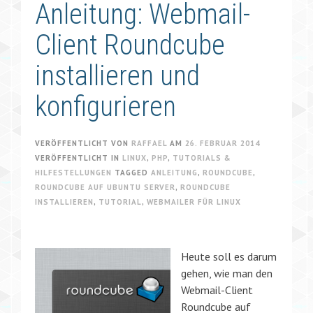
Anleitung: Webmail-
Client Roundcube
installieren und
konfigurieren
VERÖFFENTLICHT VON
RAFFAEL
AM
26. FEBRUAR 2014
VERÖFFENTLICHT IN
LINUX
,
PHP
,
TUTORIALS &
HILFESTELLUNGEN
TAGGED
ANLEITUNG
,
ROUNDCUBE
,
ROUNDCUBE AUF UBUNTU SERVER
,
ROUNDCUBE
INSTALLIEREN
,
TUTORIAL
,
WEBMAILER FÜR LINUX
Heute soll es darum
gehen, wie man den
Webmail-Client
Roundcube auf