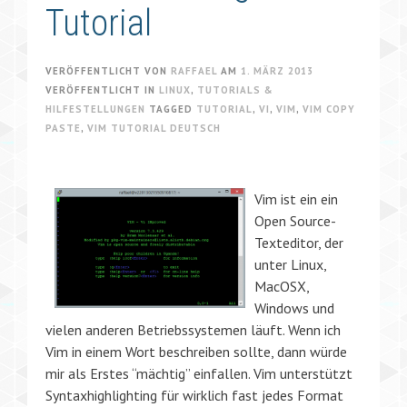
Tutorial
VERÖFFENTLICHT VON
RAFFAEL
AM
1. MÄRZ 2013
VERÖFFENTLICHT IN
LINUX
,
TUTORIALS &
HILFESTELLUNGEN
TAGGED
TUTORIAL
,
VI
,
VIM
,
VIM COPY
PASTE
,
VIM TUTORIAL DEUTSCH
Vim ist ein ein
Open Source-
Texteditor, der
unter Linux,
MacOSX,
Windows und
vielen anderen Betriebssystemen läuft. Wenn ich
Vim in einem Wort beschreiben sollte, dann würde
mir als Erstes “mächtig” einfallen. Vim unterstützt
Syntaxhighlighting für wirklich fast jedes Format