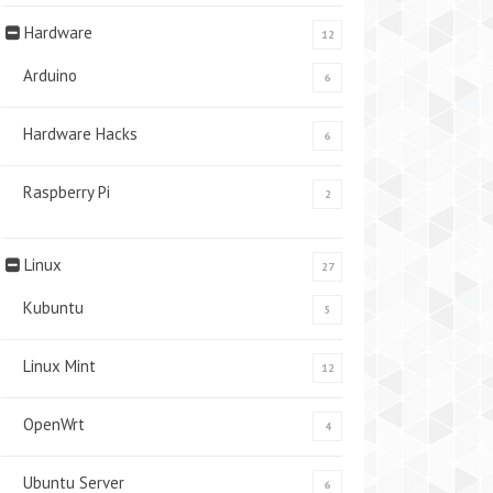
Hardware
12
Arduino
6
Hardware Hacks
6
Raspberry Pi
2
Linux
27
Kubuntu
5
Linux Mint
12
OpenWrt
4
Ubuntu Server
6