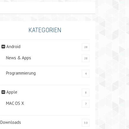
KATEGORIEN
Android
28
News & Apps
28
Programmierung
4
Apple
8
MAC OS X
7
Downloads
50