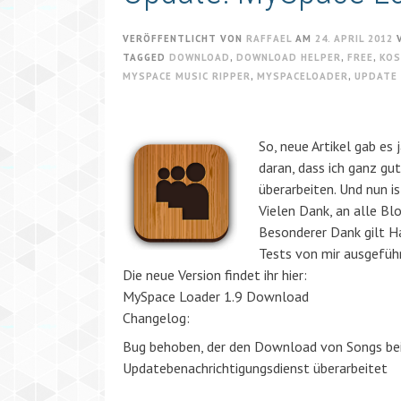
VERÖFFENTLICHT VON
RAFFAEL
AM
24. APRIL 2012
TAGGED
DOWNLOAD
,
DOWNLOAD HELPER
,
FREE
,
KOS
MYSPACE MUSIC RIPPER
,
MYSPACELOADER
,
UPDATE
So, neue Artikel gab es
daran, dass ich ganz gu
überarbeiten. Und nun ist
Vielen Dank, an alle Bl
Besonderer Dank gilt H
Tests von mir ausgeführ
Die neue Version findet ihr hier:
MySpace Loader 1.9 Download
Changelog:
Bug behoben, der den Download von Songs bei 
Updatebenachrichtigungsdienst überarbeitet