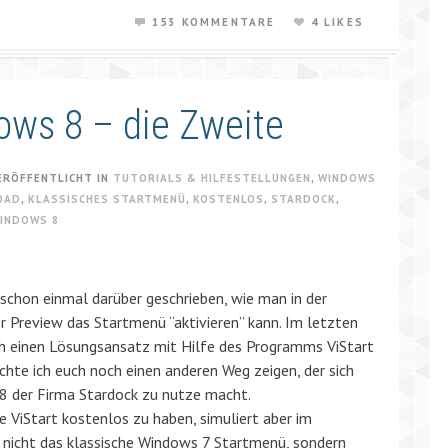
153 KOMMENTARE
4 LIKES
ows 8 – die Zweite
ERÖFFENTLICHT IN
TUTORIALS & HILFESTELLUNGEN
,
WINDOWS
OAD
,
KLASSISCHES STARTMENÜ
,
KOSTENLOS
,
STARDOCK
,
INDOWS 8
schon einmal darüber geschrieben, wie man in der
Preview das Startmenü “aktivieren” kann. Im letzten
uch einen Lösungsansatz mit Hilfe des Programms ViStart
hte ich euch noch einen anderen Weg zeigen, der sich
 der Firma Stardock zu nutze macht.
e ViStart kostenlos zu haben, simuliert aber im
t nicht das klassische Windows 7 Startmenü, sondern