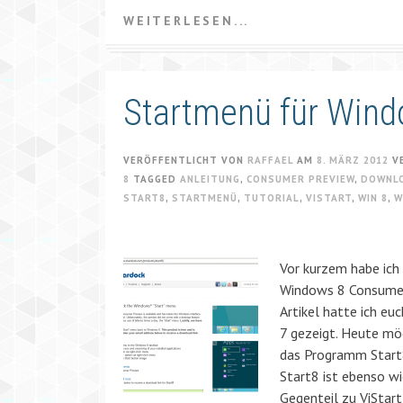
WEITERLESEN...
Startmenü für Wind
VERÖFFENTLICHT VON
RAFFAEL
AM
8. MÄRZ 2012
V
8
TAGGED
ANLEITUNG
,
CONSUMER PREVIEW
,
DOWNL
START8
,
STARTMENÜ
,
TUTORIAL
,
VISTART
,
WIN 8
,
W
Vor kurzem habe ich 
Windows 8 Consumer 
Artikel hatte ich e
7 gezeigt. Heute möc
das Programm Start8
Start8 ist ebenso wi
Gegenteil zu ViStar