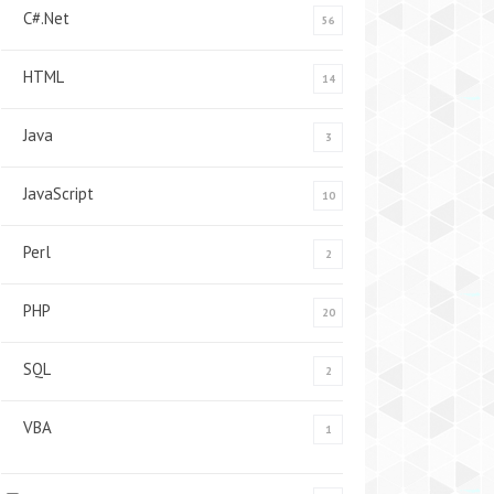
C#.Net
56
HTML
14
Java
3
JavaScript
10
Perl
2
PHP
20
SQL
2
VBA
1