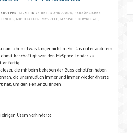
VERÖFFENTLICHT IN
C#.NET
,
DOWNLOADS
,
PERSÖNLICHES
TENLOS
,
MUSICJACKER
,
MYSPACE
,
MYSPACE DOWNLOAD
,
 ja nun schon etwas länger nicht mehr. Das unter anderem
t damit beschäftigt war, den MySpace Loader zu
 er fertig!
ogleser, die mir beim beheben der Bugs geholfen haben.
annah, die unermüdlich immer und immer wieder diverse
t hat, um den Fehler zu finden.
einigen Usern verhinderte