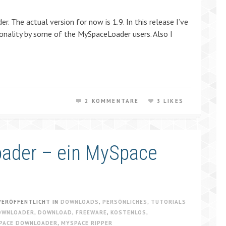
. The actual version for now is 1.9. In this release I’ve
onality by some of the MySpaceLoader users. Also I
.
2 KOMMENTARE
3 LIKES
oader – ein MySpace
VERÖFFENTLICHT IN
DOWNLOADS
,
PERSÖNLICHES
,
TUTORIALS
OWNLOADER
,
DOWNLOAD
,
FREEWARE
,
KOSTENLOS
,
PACE DOWNLOADER
,
MYSPACE RIPPER