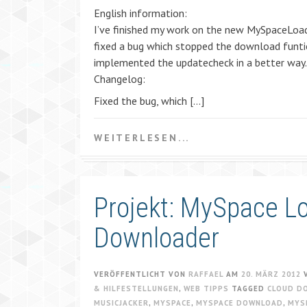
English information:
I’ve finished my work on the new MySpaceLoader
fixed a bug which stopped the download funti
implemented the updatecheck in a better way
Changelog:
Fixed the bug, which […]
WEITERLESEN...
Projekt: MySpace L
Downloader
VERÖFFENTLICHT VON
RAFFAEL
AM
20. MÄRZ 2012
& HILFESTELLUNGEN
,
WEB TIPPS
TAGGED
CLOUD D
MUSICJACKER
,
MYSPACE
,
MYSPACE DOWNLOAD
,
MYS