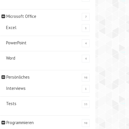
Microsoft Office
7
Excel
1
PowerPoint
4
Word
4
Persönliches
98
Interviews
1
Tests
11
Programmieren
98