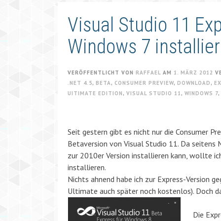
Visual Studio 11 Ex
Windows 7 installie
VERÖFFENTLICHT VON
RAFFAEL
AM
1. MÄRZ 2012
V
.NET 4.5
,
BETA
,
CONSUMER PREVIEW
,
DOWNLOAD
,
E
UITIMATE EDITION
,
VISUAL STUDIO 11
,
WINDOWS 7
Seit gestern gibt es nicht nur die Consumer 
Betaversion von Visual Studio 11. Da seitens 
zur 2010er Version installieren kann, wollte 
installieren.
Nichts ahnend habe ich zur Express-Version geg
Ultimate auch später noch kostenlos). Doch da
Die Expr