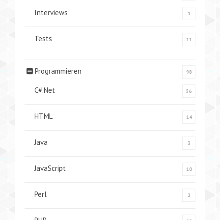
Interviews
1
Tests
11
Programmieren
98
C#.Net
56
HTML
14
Java
3
JavaScript
10
Perl
2