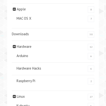
Apple
8
MAC OS X
7
Downloads
50
Hardware
12
Arduino
6
Hardware Hacks
6
Raspberry Pi
2
Linux
27
Kubuntu