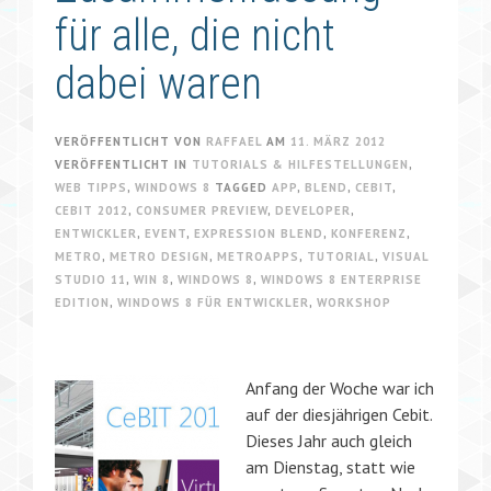
für alle, die nicht
dabei waren
VERÖFFENTLICHT VON
RAFFAEL
AM
11. MÄRZ 2012
VERÖFFENTLICHT IN
TUTORIALS & HILFESTELLUNGEN
,
WEB TIPPS
,
WINDOWS 8
TAGGED
APP
,
BLEND
,
CEBIT
,
CEBIT 2012
,
CONSUMER PREVIEW
,
DEVELOPER
,
ENTWICKLER
,
EVENT
,
EXPRESSION BLEND
,
KONFERENZ
,
METRO
,
METRO DESIGN
,
METROAPPS
,
TUTORIAL
,
VISUAL
STUDIO 11
,
WIN 8
,
WINDOWS 8
,
WINDOWS 8 ENTERPRISE
EDITION
,
WINDOWS 8 FÜR ENTWICKLER
,
WORKSHOP
Anfang der Woche war ich
auf der diesjährigen Cebit.
Dieses Jahr auch gleich
am Dienstag, statt wie