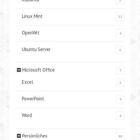
5
Linux Mint
12
OpenWrt
4
Ubuntu Server
6
Microsoft Office
7
Excel
1
PowerPoint
4
Word
4
Persönliches
98