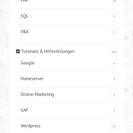
PHP
20
SQL
2
VBA
1
Tutorials & Hilfestellungen
163
Google
6
Homeserver
2
Online-Marketing
2
SAP
3
Wordpress
31