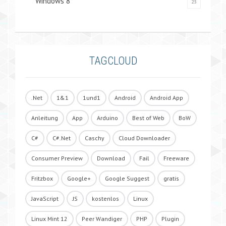
Windows 8
25
TAGCLOUD
.Net
1&1
1und1
Android
Android App
Anleitung
App
Arduino
Best of Web
BoW
C#
C#.Net
Caschy
Cloud Downloader
Consumer Preview
Download
Fail
Freeware
Fritzbox
Google+
Google Suggest
gratis
JavaScript
JS
kostenlos
Linux
Linux Mint 12
Peer Wandiger
PHP
Plugin