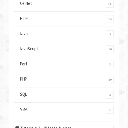
C#.Net
56
HTML
14
Java
3
JavaScript
10
Perl
2
PHP
20
SQL
2
VBA
1