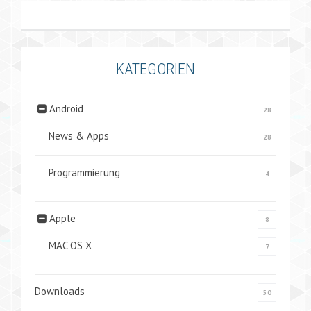
KATEGORIEN
Android
28
News & Apps
28
Programmierung
4
Apple
8
MAC OS X
7
Downloads
50