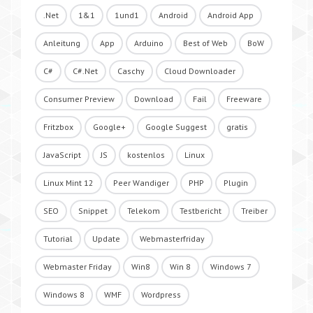
.Net
1&1
1und1
Android
Android App
Anleitung
App
Arduino
Best of Web
BoW
C#
C#.Net
Caschy
Cloud Downloader
Consumer Preview
Download
Fail
Freeware
Fritzbox
Google+
Google Suggest
gratis
JavaScript
JS
kostenlos
Linux
Linux Mint 12
Peer Wandiger
PHP
Plugin
SEO
Snippet
Telekom
Testbericht
Treiber
Tutorial
Update
Webmasterfriday
Webmaster Friday
Win8
Win 8
Windows 7
Windows 8
WMF
Wordpress