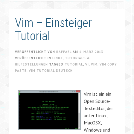
Vim – Einsteiger
Tutorial
VERÖFFENTLICHT VON
RAFFAEL
AM
1. MÄRZ 2013
VERÖFFENTLICHT IN
LINUX
,
TUTORIALS &
HILFESTELLUNGEN
TAGGED
TUTORIAL
,
VI
,
VIM
,
VIM COPY
PASTE
,
VIM TUTORIAL DEUTSCH
Vim ist ein ein
Open Source-
Texteditor, der
unter Linux,
MacOSX,
Windows und