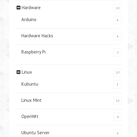
Hardware
12
Arduino
6
Hardware Hacks
6
Raspberry Pi
2
Linux
27
Kubuntu
5
Linux Mint
12
OpenWrt
4
Ubuntu Server
6