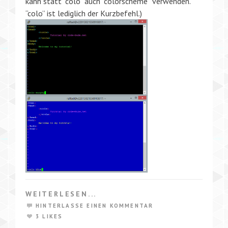
kann statt “colo” auch “colorscheme” verwenden.
“colo” ist lediglich der Kurzbefehl.)
WEITERLESEN...
HINTERLASSE EINEN KOMMENTAR
3 LIKES