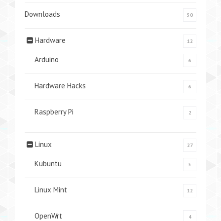
Downloads
50
Hardware
12
Arduino
6
Hardware Hacks
6
Raspberry Pi
2
Linux
27
Kubuntu
5
Linux Mint
12
OpenWrt
4