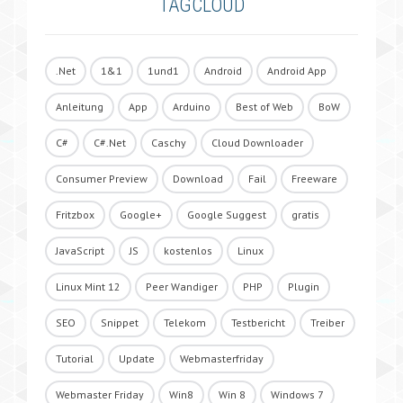
TAGCLOUD
.Net
1&1
1und1
Android
Android App
Anleitung
App
Arduino
Best of Web
BoW
C#
C#.Net
Caschy
Cloud Downloader
Consumer Preview
Download
Fail
Freeware
Fritzbox
Google+
Google Suggest
gratis
JavaScript
JS
kostenlos
Linux
Linux Mint 12
Peer Wandiger
PHP
Plugin
SEO
Snippet
Telekom
Testbericht
Treiber
Tutorial
Update
Webmasterfriday
Webmaster Friday
Win8
Win 8
Windows 7