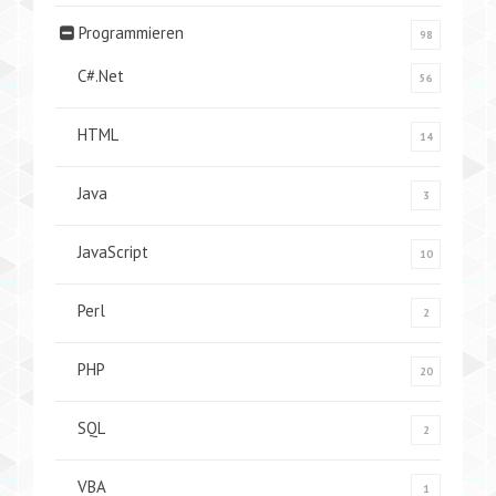
Programmieren
98
C#.Net
56
HTML
14
Java
3
JavaScript
10
Perl
2
PHP
20
SQL
2
VBA
1