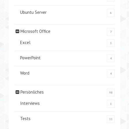
Ubuntu Server
6
Microsoft Office
7
Excel
1
PowerPoint
4
Word
4
Persönliches
98
Interviews
1
Tests
11