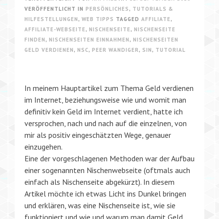
VERÖFFENTLICHT IN
PERSÖNLICHES
,
TUTORIALS &
HILFESTELLUNGEN
,
WEB TIPPS
TAGGED
AFFILIATE
,
AFFILIATE-WEBSEITE
,
NISCHENSEITE
,
NISCHENSEITE
FINDEN
,
NISCHENSEITEN EINNAHMEN
,
NISCHENSEITEN
GELD VERDIENEN
,
NSC
,
PEER WANDIGER
,
SIN
,
TUTORIAL
In meinem Hauptartikel zum Thema Geld verdienen
im Internet, beziehungsweise wie und womit man
definitiv kein Geld im Internet verdient, hatte ich
versprochen, nach und nach auf die einzelnen, von
mir als positiv eingeschätzten Wege, genauer
einzugehen.
Eine der vorgeschlagenen Methoden war der Aufbau
einer sogenannten Nischenwebseite (oftmals auch
einfach als Nischenseite abgekürzt). In diesem
Artikel möchte ich etwas Licht ins Dunkel bringen
und erklären, was eine Nischenseite ist, wie sie
funktioniert und wie und warum man damit Geld