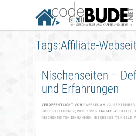
Springe
zum
Artikel
Tags:Affiliate-Websei
Nischenseiten – Def
und Erfahrungen
VERÖFFENTLICHT VON
RAFFAEL
AM
12. SEPTEMBER
HILFESTELLUNGEN
,
WEB TIPPS
TAGGED
AFFILIATE
,
NISCHENSEITEN EINNAHMEN
,
NISCHENSEITEN GELD 