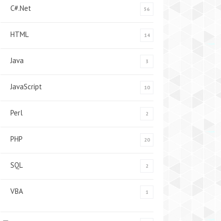
C#.Net
56
HTML
14
Java
3
JavaScript
10
Perl
2
PHP
20
SQL
2
VBA
1