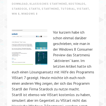
DOWNLOAD
,
KLASSISCHES STARTMENÜ
,
KOSTENLOS
,
STARDOCK
,
START8
,
STARTMENÜ
,
TUTORIAL
,
VISTART
,
WIN 8
,
WINDOWS 8
Vor kurzem habe ich
schon einmal darüber
geschrieben, wie man in
der Windows 8 Consumer
Preview das Startmenü
“aktivieren” kann. Im
letzten Artikel hatte ich
euch einen Lösungsansatz mit Hilfe des Programms
ViStart 7 gezeigt. Heute möchte ich euch noch
einen anderen Weg zeigen, der sich das Programm
Start8 der Firma Stardock zu nutze macht.
Start8 ist ebenso wie ViStart kostenlos zu haben,
simuliert aber im Gegenteil zu ViStart nicht das
klassische Windows 7 Startmenü, sondern setzt