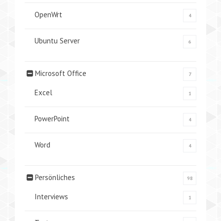
OpenWrt
4
Ubuntu Server
6
Microsoft Office
7
Excel
1
PowerPoint
4
Word
4
Persönliches
98
Interviews
1