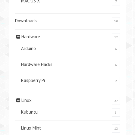
MAC OS X
7
Downloads
50
Hardware
12
Arduino
6
Hardware Hacks
6
Raspberry Pi
2
Linux
27
Kubuntu
5
Linux Mint
12