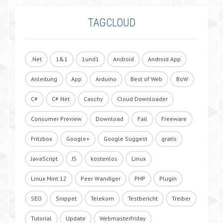
TAGCLOUD
.Net
1&1
1und1
Android
Android App
Anleitung
App
Arduino
Best of Web
BoW
C#
C#.Net
Caschy
Cloud Downloader
Consumer Preview
Download
Fail
Freeware
Fritzbox
Google+
Google Suggest
gratis
JavaScript
JS
kostenlos
Linux
Linux Mint 12
Peer Wandiger
PHP
Plugin
SEO
Snippet
Telekom
Testbericht
Treiber
Tutorial
Update
Webmasterfriday