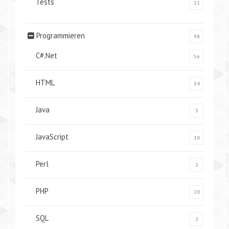
Tests
11
Programmieren
98
C#.Net
56
HTML
14
Java
3
JavaScript
10
Perl
2
PHP
20
SQL
2