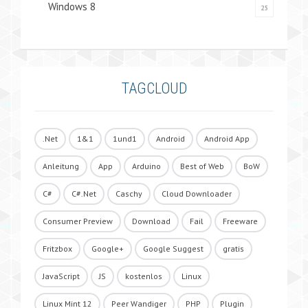
Windows 8
25
TAGCLOUD
.Net
1&1
1und1
Android
Android App
Anleitung
App
Arduino
Best of Web
BoW
C#
C#.Net
Caschy
Cloud Downloader
Consumer Preview
Download
Fail
Freeware
Fritzbox
Google+
Google Suggest
gratis
JavaScript
JS
kostenlos
Linux
Linux Mint 12
Peer Wandiger
PHP
Plugin