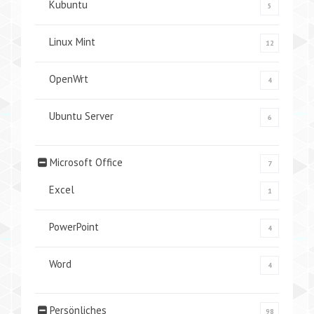
Kubuntu
5
Linux Mint
12
OpenWrt
4
Ubuntu Server
6
Microsoft Office
7
Excel
1
PowerPoint
4
Word
4
Persönliches
98