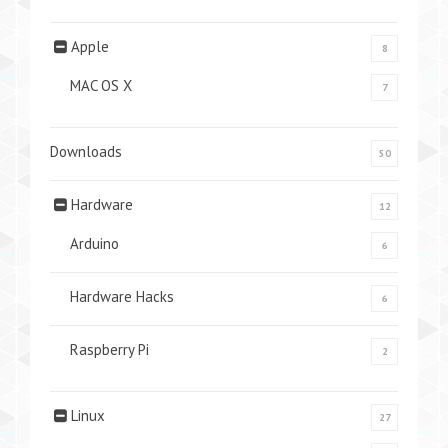
Apple
8
MAC OS X
7
Downloads
50
Hardware
12
Arduino
6
Hardware Hacks
6
Raspberry Pi
2
Linux
27