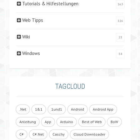
Tutorials & Hilfestellungen
163
Web Tipps
116
Wiki
23
Windows
34
TAGCLOUD
.Net
1&1
1und1
Android
Android App
Anleitung
App
Arduino
Best of Web
BoW
C#
C#.Net
Caschy
Cloud Downloader