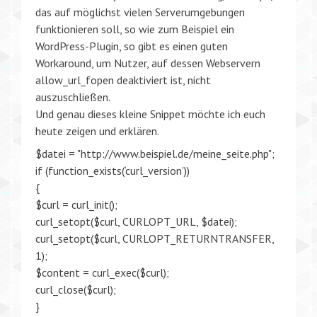
das auf möglichst vielen Serverumgebungen
funktionieren soll, so wie zum Beispiel ein
WordPress-Plugin, so gibt es einen guten
Workaround, um Nutzer, auf dessen Webservern
allow_url_fopen deaktiviert ist, nicht
auszuschließen.
Und genau dieses kleine Snippet möchte ich euch
heute zeigen und erklären.
$datei = "http://www.beispiel.de/meine_seite.php";
if (function_exists(‘curl_version’))
{
$curl = curl_init();
curl_setopt($curl, CURLOPT_URL, $datei);
curl_setopt($curl, CURLOPT_RETURNTRANSFER,
1);
$content = curl_exec($curl);
curl_close($curl);
}