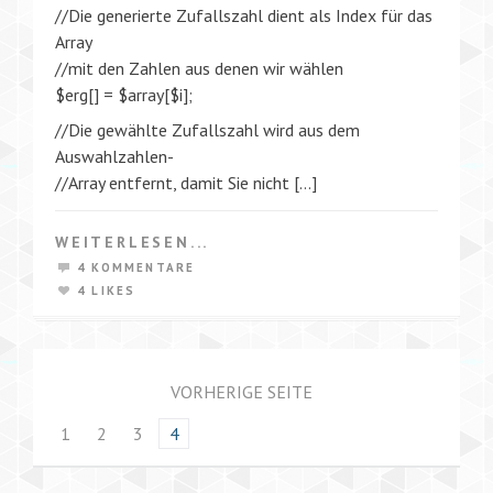
//Die generierte Zufallszahl dient als Index für das
Array
//mit den Zahlen aus denen wir wählen
$erg[] = $array[$i];
//Die gewählte Zufallszahl wird aus dem
Auswahlzahlen-
//Array entfernt, damit Sie nicht […]
WEITERLESEN...
4 KOMMENTARE
4 LIKES
VORHERIGE SEITE
1
2
3
4