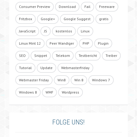
Consumer Preview
Download
Fail
Freeware
Fritzbox
Google+
Google Suggest
gratis
JavaScript
JS
kostenlos
Linux
Linux Mint 12
Peer Wandiger
PHP
Plugin
SEO
Snippet
Telekom
Testbericht
Treiber
Tutorial
Update
Webmasterfriday
Webmaster Friday
Win8
Win 8
Windows 7
Windows 8
WMF
Wordpress
FOLGE UNS!