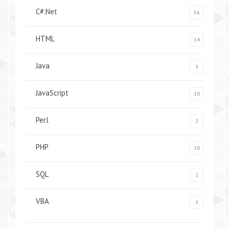
C#.Net
56
HTML
14
Java
3
JavaScript
10
Perl
2
PHP
20
SQL
2
VBA
1