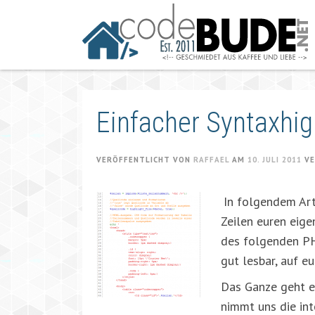
Springe
zum
Artikel
Einfacher Syntaxhig
VERÖFFENTLICHT VON
RAFFAEL
AM
10. JULI 2011
VE
In folgendem Art
Zeilen euren eig
des folgenden PH
gut lesbar, auf 
Das Ganze geht ei
nimmt uns die in