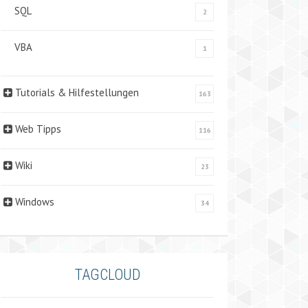
SQL
2
VBA
1
Tutorials & Hilfestellungen
163
Web Tipps
116
Wiki
23
Windows
34
TAGCLOUD