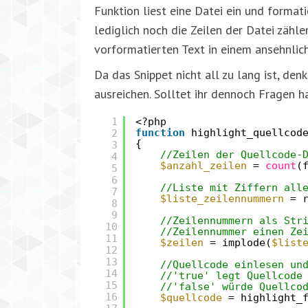
Funktion liest eine Datei ein und format
lediglich noch die Zeilen der Datei zähl
vorformatierten Text in einem ansehnli
Da das Snippet nicht all zu lang ist, de
ausreichen. Solltet ihr dennoch Fragen h
1
<?php
2
function
highlight_quellcod
{
3
//Zeilen der Quellcode-
4
$anzahl_zeilen
=
count
(
5
6
//Liste mit Ziffern all
7
$liste_zeilennummern
= 
8
9
//Zeilennummern als Str
10
//Zeilennummer einen Ze
11
$zeilen
= implode(
$list
12
13
//Quellcode einlesen un
14
//'true' legt Quellcode
15
//'false' würde Quellco
16
$quellcode
= highlight_