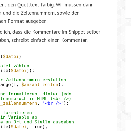
iert den Quelltext farbig. Wir müssen dann
en und die Zeilennummern, sowie den
chen Format ausgeben.
nke ich, dass die Kommentare im Snippet selber
aben, schreibt einfach einen Kommentar.
e(
$datei
)
Datei zählen
file(
$datei
));
er Zeilennummern erstellen
range(1,
$anzahl_zeilen
);
ing formatieren. Hinter jede
ilenumbruch in HTML (<br />)
e_zeilennummern
,
'<br />'
);
d formatieren
 in Variable ab
de an Ort und Stelle ausgeben
file(
$datei
, true);