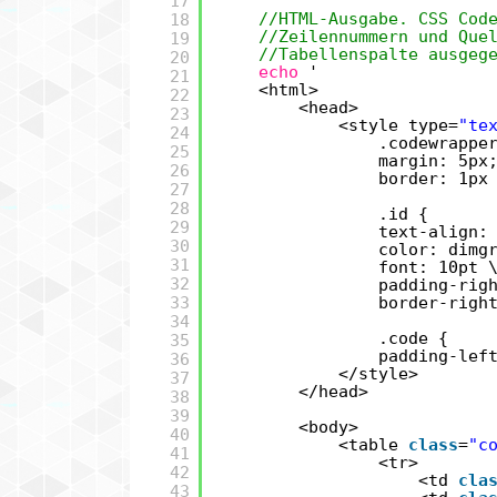
17
18
//HTML-Ausgabe. CSS Cod
//Zeilennummern und Que
19
//Tabellenspalte ausgeg
20
echo
'
21
<html>
22
<head>
23
<style type=
"te
24
.codewrappe
25
margin: 5px
26
border: 1px
27
28
.id {
29
text-align:
30
color: dimg
31
font: 10pt 
32
padding-rig
33
border-righ
34
.code {
35
padding-lef
36
</style>
37
</head>
38
39
<body>
40
<table
class
=
"c
41
<tr>
42
<td
cla
43