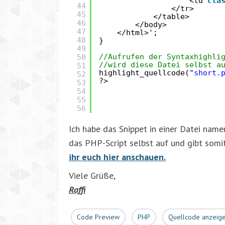
<td
cla
44
</tr>
45
</table>
46
</body>
47
</html>';
48
}
49
50
//Aufrufen der Syntaxhighli
//wird diese Datei selbst a
51
highlight_quellcode(
"short.
52
?>
53
54
55
56
Ich habe das Snippet in einer Datei nam
das PHP-Script selbst auf und gibt somi
ihr euch hier anschauen.
Viele Grüße,
Raffi
Code Preview
PHP
Quellcode anzeig