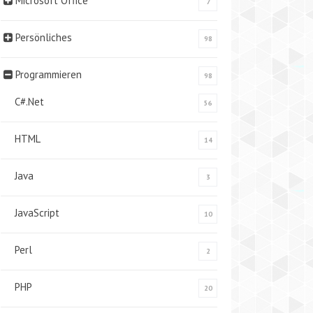
Microsoft Office
7
Persönliches
98
Programmieren
98
C#.Net
56
HTML
14
Java
3
JavaScript
10
Perl
2
PHP
20