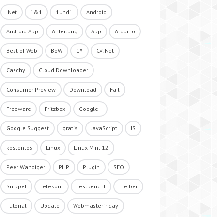
.Net
1&1
1und1
Android
Android App
Anleitung
App
Arduino
Best of Web
BoW
C#
C#.Net
Caschy
Cloud Downloader
Consumer Preview
Download
Fail
Freeware
Fritzbox
Google+
Google Suggest
gratis
JavaScript
JS
kostenlos
Linux
Linux Mint 12
Peer Wandiger
PHP
Plugin
SEO
Snippet
Telekom
Testbericht
Treiber
Tutorial
Update
Webmasterfriday