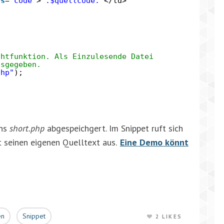
ss
=
"code"
>
'.$quellcode.'
</td>
ghtfunktion. Als Einzulesende Datei
usgegeben.
php"
);
ens
short.php
abgespeichgert. Im Snippet ruft sich
t seinen eigenen Quelltext aus.
Eine Demo könnt
en
Snippet
2 LIKES