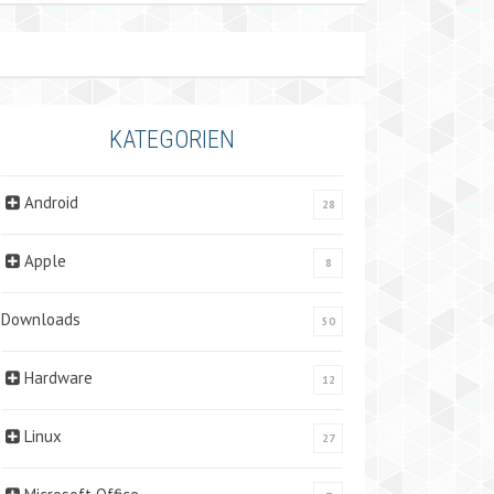
KATEGORIEN
Android
28
Apple
8
Downloads
50
Hardware
12
Linux
27