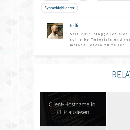
Syntaxhighlighter
Raffi
Seit 2011 blogge ich hier
schreibe Tutorials und ve
meinen Lesern zu teilen.
RELA