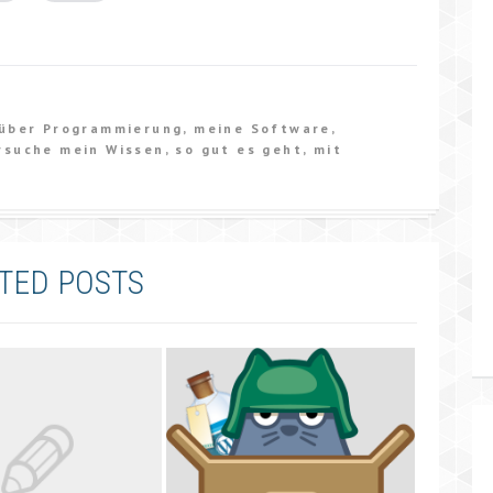
 über Programmierung, meine Software,
rsuche mein Wissen, so gut es geht, mit
TED POSTS