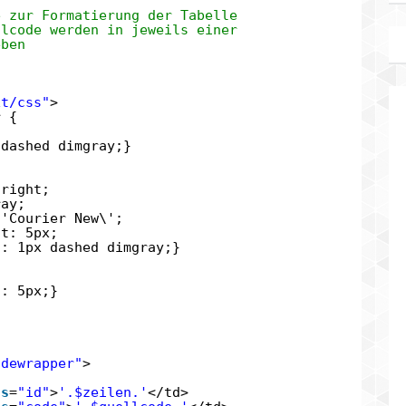
e zur Formatierung der Tabelle
llcode werden in jeweils einer
eben
xt/css"
>
r {
;
 dashed dimgray;}
 right;
ray;
\'Courier New\';
ht: 5px;
t: 1px dashed dimgray;}
t: 5px;}
odewrapper"
>
ss
=
"id"
>
'.$zeilen.'
</td>