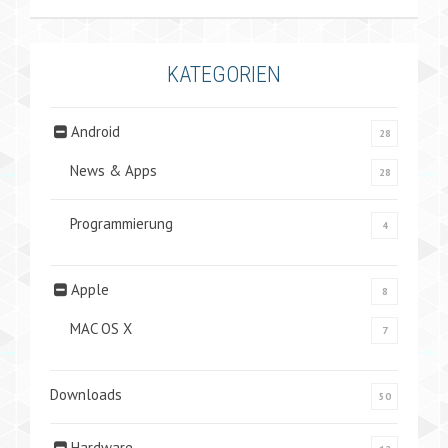
KATEGORIEN
Android
28
News & Apps
28
Programmierung
4
Apple
8
MAC OS X
7
Downloads
50
Hardware