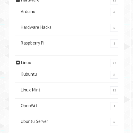
12
Arduino
6
Hardware Hacks
6
Raspberry Pi
2
Linux
27
Kubuntu
5
Linux Mint
12
OpenWrt
4
Ubuntu Server
6