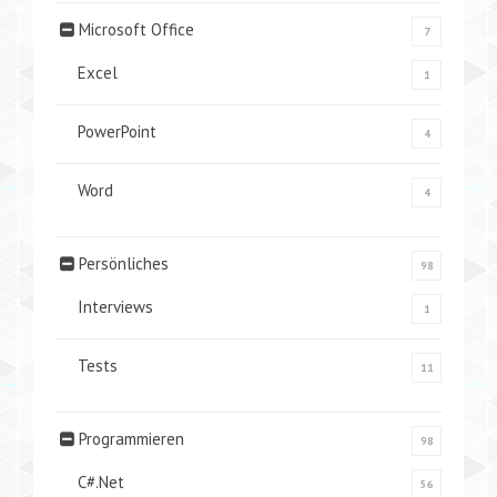
Microsoft Office
7
Excel
1
PowerPoint
4
Word
4
Persönliches
98
Interviews
1
Tests
11
Programmieren
98
C#.Net
56