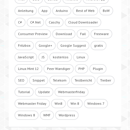
Anleitung
App
Arduino
Best of Web
BoW
C#
C#.Net
Caschy
Cloud Downloader
Consumer Preview
Download
Fail
Freeware
Fritzbox
Google+
Google Suggest
gratis
JavaScript
JS
kostenlos
Linux
Linux Mint 12
Peer Wandiger
PHP
Plugin
SEO
Snippet
Telekom
Testbericht
Treiber
Tutorial
Update
Webmasterfriday
Webmaster Friday
Win8
Win 8
Windows 7
Windows 8
WMF
Wordpress