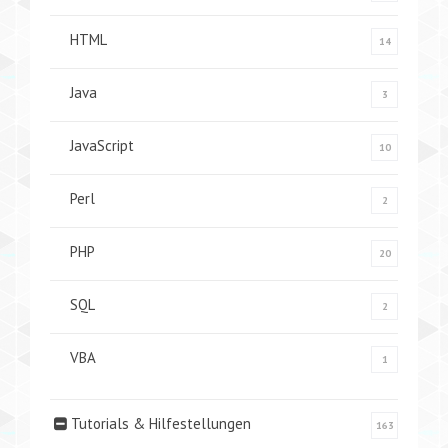
HTML
14
Java
3
JavaScript
10
Perl
2
PHP
20
SQL
2
VBA
1
Tutorials & Hilfestellungen
163