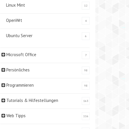
Linux Mint
12
OpenWrt
4
Ubuntu Server
6
Microsoft Office
7
Persönliches
98
Programmieren
98
Tutorials & Hilfestellungen
163
Web Tipps
116