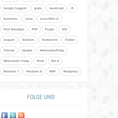
Google Suggest
gratis
JavaScript
JS
kostenlos
Linux
Linux Mint 12
Peer Wandiger
PHP
Plugin
SEO
Snippet
Telekom
Testbericht
Treiber
Tutorial
Update
Webmasterfriday
Webmaster Friday
Win8
Win 8
Windows 7
Windows 8
WMF
Wordpress
FOLGE UNS!