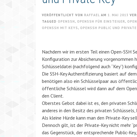
VERÖFFENTLICHT VON
RAFFAEL
AM
1. MAI 2013
VER
TAGGED
OPENSSH
,
OPENSSH FÜR EINSTEIGER
,
OPEN
OPENSSH MIT KEYS
,
OPENSSH PUBLIC UND PRIVATE
Nachdem wir im ersten Teil einen Open-SSH Se
Konfiguration zur Absicherung vorgenommen ha
Schlüsseldatei (nachfolgend auch “Key”) konfig
Die SSH-Key Authentifizierung basiert auf dem
benötigen also ein Schlüsselpaar aus öffentlic
öffentliche Schlüssel wird dann auf dem OpenS
den Client.
Oberstes Gebot dabei ist es, den privaten Sc
anderes in den Besitz des privaten Schlüssels,
Als kleine Hürde kann man den Private-Key se
Dennoch gilt, ist der Private-Key nicht mehr “p
das Gegenstück, der entsprechende Public-Key