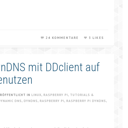
24 KOMMENTARE
3 LIKES
DNS mit DDclient auf
enutzen
RÖFFENTLICHT IN
LINUX
,
RASPBERRY PI
,
TUTORIALS &
DYNAMIC DNS
,
DYNDNS
,
RASPBERRY PI
,
RASPBERRY PI DYNDNS
,