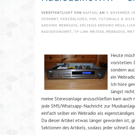
VERÖFFENTLICHT VON
RAFFAEL
AM
5. NOVEMBER 2
OPENWRT
,
PERSÖNLICHES
,
PHP
,
TUTORIALS & HILF
ARDUINO WEBRADIO
,
ENC28J60 ARDUINO MEGA
,
LIG
RADIODUINOWRT
,
TP-LINK WR703N
,
WEBRADIO
,
WR7
Heute möcht
vorstellen.
sondern auc
ein Webradi
Ich höre ger
längst nich
meine Stereoanlage anzuschließen kam auch nicht
jede SMS/Whatsapp-Nachricht zur Musikanlage z
einfach selber ein Webradio als eigenständiges
Da dieser Artikel etwas länger geworden ist, g
Sektionen des Artikels, sodass jeder schnell da