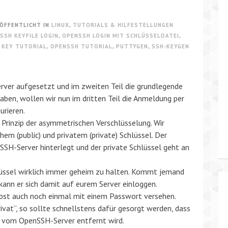
ÖFFENTLICHT IN
LINUX
,
TUTORIALS & HILFESTELLUNGEN
SSH KEYFILE LOGIN
,
OPENSSH LOGIN MIT SCHLÜSSELDATEI
,
 KEY TUTORIAL
,
OPENSSH TUTORIAL
,
PUTTYGEN
,
SSH-KEYGEN
rver aufgesetzt und im zweiten Teil die grundlegende
ben, wollen wir nun im dritten Teil die Anmeldung per
urieren.
 Prinzip der asymmetrischen Verschlüsselung. Wir
hem (public) und privatem (private) Schlüssel. Der
SH-Server hinterlegt und der private Schlüssel geht an
hlüssel wirklich immer geheim zu halten. Kommt jemand
 kann er sich damit auf eurem Server einloggen.
lbst auch noch einmal mit einem Passwort versehen.
rivat”, so sollte schnellstens dafür gesorgt werden, dass
, vom OpenSSH-Server entfernt wird.