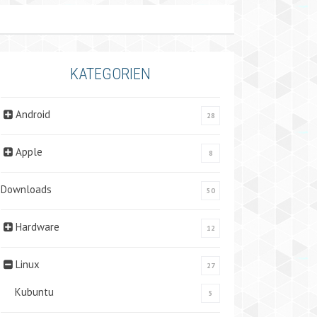
KATEGORIEN
Android
28
Apple
8
Downloads
50
Hardware
12
Linux
27
Kubuntu
5