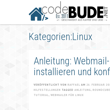
Springe
zum
Artikel
Kategorien:Linux
Anleitung: Webmail
installieren und kon
VERÖFFENTLICHT VON
RAFFAEL
AM
26. FEBRUAR 20
HILFESTELLUNGEN
TAGGED
ANLEITUNG
,
ROUNDCUB
TUTORIAL
,
WEBMAILER FÜR LINUX