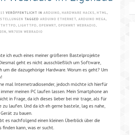
013
VERÖFFENTLICHT IN
ARDUINO
,
HARDWARE HACKS
,
HTML
,
ESTELLUNGEN
TAGGED
ARDUINO ETHERNET
,
ARDUINO MEGA
,
HTHTTPD
,
LIGHTTPD
,
OPENWRT
,
OPENWRT WEBRADIO
,
03N
,
WR703N WEBRADIO
e ich euch eines meiner größeren Bastelprojekte
 Diesmal geht es nicht ausschließlich um Software,
h um die dazugehörige Hardware. Worum es geht? Um
o!
ne mal Internetradiosender, jedoch möchte ich hierfür
t immer meinen PC laufen lassen. Mein Smartphone an
 in Frage, da ich dieses lieber bei mir trage, als für
u laufen. Und da ich eh gerne bastele, lag es nahe,
 Gerät zu bauen.
ibt es nachfolgend einen kleinen Überblick über die
s finden kann, was er sucht.