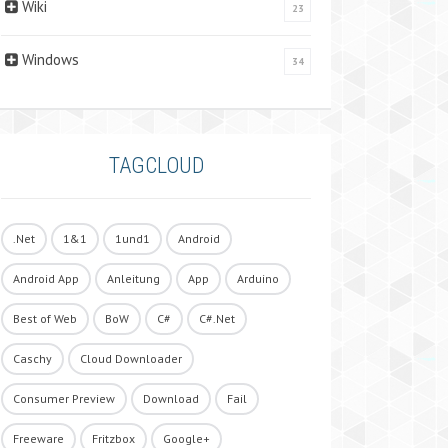
Wiki
23
Windows
34
TAGCLOUD
.Net
1&1
1und1
Android
Android App
Anleitung
App
Arduino
Best of Web
BoW
C#
C#.Net
Caschy
Cloud Downloader
Consumer Preview
Download
Fail
Freeware
Fritzbox
Google+