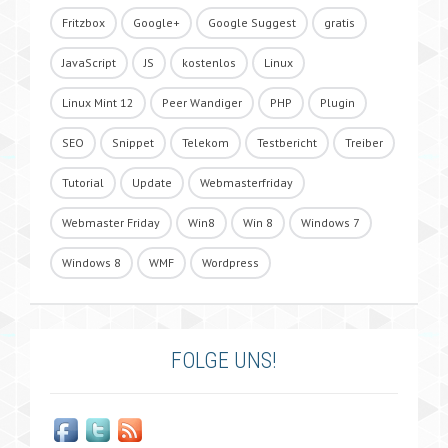
Fritzbox
Google+
Google Suggest
gratis
JavaScript
JS
kostenlos
Linux
Linux Mint 12
Peer Wandiger
PHP
Plugin
SEO
Snippet
Telekom
Testbericht
Treiber
Tutorial
Update
Webmasterfriday
Webmaster Friday
Win8
Win 8
Windows 7
Windows 8
WMF
Wordpress
FOLGE UNS!