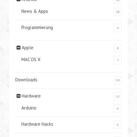
News & Apps
28
Programmierung
4
Apple
8
MAC OS X
7
Downloads
50
Hardware
12
Arduino
6
Hardware Hacks
6