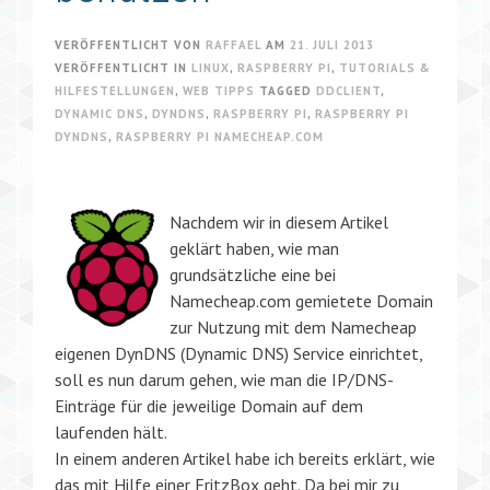
VERÖFFENTLICHT VON
RAFFAEL
AM
21. JULI 2013
VERÖFFENTLICHT IN
LINUX
,
RASPBERRY PI
,
TUTORIALS &
HILFESTELLUNGEN
,
WEB TIPPS
TAGGED
DDCLIENT
,
DYNAMIC DNS
,
DYNDNS
,
RASPBERRY PI
,
RASPBERRY PI
DYNDNS
,
RASPBERRY PI NAMECHEAP.COM
Nachdem wir in diesem Artikel
geklärt haben, wie man
grundsätzliche eine bei
Namecheap.com gemietete Domain
zur Nutzung mit dem Namecheap
eigenen DynDNS (Dynamic DNS) Service einrichtet,
soll es nun darum gehen, wie man die IP/DNS-
Einträge für die jeweilige Domain auf dem
laufenden hält.
In einem anderen Artikel habe ich bereits erklärt, wie
das mit Hilfe einer FritzBox geht. Da bei mir zu