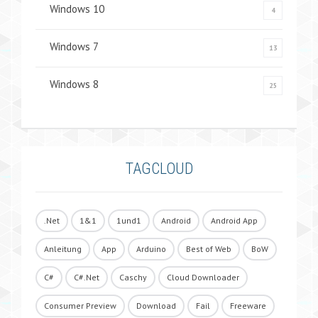
Windows 10
4
Windows 7
13
Windows 8
25
TAGCLOUD
.Net
1&1
1und1
Android
Android App
Anleitung
App
Arduino
Best of Web
BoW
C#
C#.Net
Caschy
Cloud Downloader
Consumer Preview
Download
Fail
Freeware