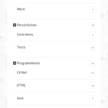
Word
4
Persönliches
98
Interviews
1
Tests
11
Programmieren
98
C#.Net
56
HTML
14
Java
3