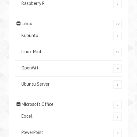
Raspberry Pi
2
Linux
27
Kubuntu
5
Linux Mint
12
OpenWrt
4
Ubuntu Server
6
Microsoft Office
7
Excel
1
PowerPoint
4