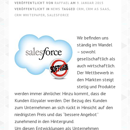
VERÖFFENTLICHT VON
RAFFAEL
AM
9. JANUAR 2015
VERÖFFENTLICHT IN
NEWS
TAGGED
CRM
,
CRM AS SAAS
,
CRM WHITEPAPER
,
SALESFORCE
Wir befinden uns
ständig im Wandel
– sowohl
gesellschaftlich als
auch wirtschaftlich.
Der Wettbewerb in
den Märkten steigt
stetig und Produkte
werden immer ähnlicher. Hinzu kommt, dass die
Kunden illoyaler werden. Der Bezug des Kunden
zum Unternehmen an sich rückt in Hinsicht auf den
niedrigsten Preis und das “bessere Angebot”
zunehmend in den Hintergrund.
Um diesen Entwicklungen als Unternehmen