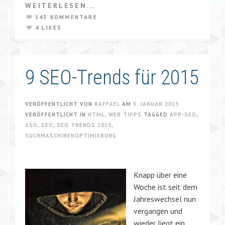
WEITERLESEN...
143 KOMMENTARE
4 LIKES
9 SEO-Trends für 2015
VERÖFFENTLICHT VON
RAFFAEL
AM
9. JANUAR 2015
VERÖFFENTLICHT IN
HTML
,
WEB TIPPS
TAGGED
APP-SEO
,
ASO
,
SEO
,
SEO TRENDS 2015
,
SUCHMASCHINENOPTIMIERUNG
Knapp über eine
Woche ist seit dem
Jahreswechsel nun
vergangen und
wieder liegt ein