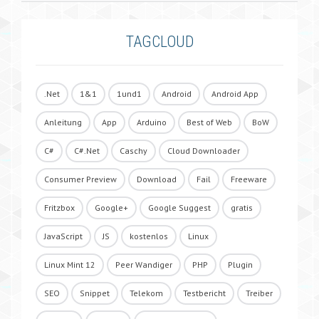
TAGCLOUD
.Net
1&1
1und1
Android
Android App
Anleitung
App
Arduino
Best of Web
BoW
C#
C#.Net
Caschy
Cloud Downloader
Consumer Preview
Download
Fail
Freeware
Fritzbox
Google+
Google Suggest
gratis
JavaScript
JS
kostenlos
Linux
Linux Mint 12
Peer Wandiger
PHP
Plugin
SEO
Snippet
Telekom
Testbericht
Treiber