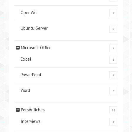
OpenWrt
4
Ubuntu Server
6
Microsoft Office
7
Excel
1
PowerPoint
4
Word
4
Persönliches
98
Interviews
1