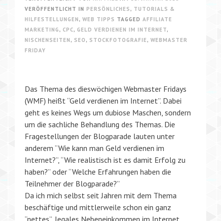
VERÖFFENTLICHT IN
PERSÖNLICHES
,
TUTORIALS &
HILFESTELLUNGEN
,
WEB TIPPS
TAGGED
AFFILIATE
MARKETING
,
CPC
,
GELD VERDIENEN IM INTERNET
,
NISCHENSEITEN
,
SEO
,
STOCKFOTOGRAFIE
,
WEBMASTER
FRIDAY
Das Thema des dieswöchigen Webmaster Fridays
(WMF) heißt “Geld verdienen im Internet”. Dabei
geht es keines Wegs um dubiose Maschen, sondern
um die sachliche Behandlung des Themas. Die
Fragestellungen der Blogparade lauten unter
anderem “Wie kann man Geld verdienen im
Internet?”, “Wie realistisch ist es damit Erfolg zu
haben?” oder “Welche Erfahrungen haben die
Teilnehmer der Blogparade?”
Da ich mich selbst seit Jahren mit dem Thema
beschäftige und mittlerweile schon ein ganz
“nettes”, legales Nebeneinkommen im Internet