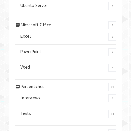
Ubuntu Server
6
Microsoft Office
7
Excel
1
PowerPoint
4
Word
4
Persönliches
98
Interviews
1
Tests
11