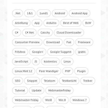
.Net
1&1
1und1
Android
Android App
Anleitung
App
Arduino
Best of Web
BoW
C#
C#.Net
Caschy
Cloud Downloader
Consumer Preview
Download
Fail
Freeware
Fritzbox
Google+
Google Suggest
gratis
JavaScript
JS
kostenlos
Linux
Linux Mint 12
Peer Wandiger
PHP
Plugin
SEO
Snippet
Telekom
Testbericht
Treiber
Tutorial
Update
Webmasterfriday
Webmaster Friday
Win8
Win 8
Windows 7