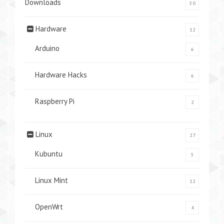
Downloads
50
Hardware
12
Arduino
6
Hardware Hacks
6
Raspberry Pi
2
Linux
27
Kubuntu
5
Linux Mint
12
OpenWrt
4