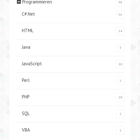
Programmieren
98
C#.Net
56
HTML
14
Java
3
JavaScript
10
Perl
2
PHP
20
SQL
2
VBA
1