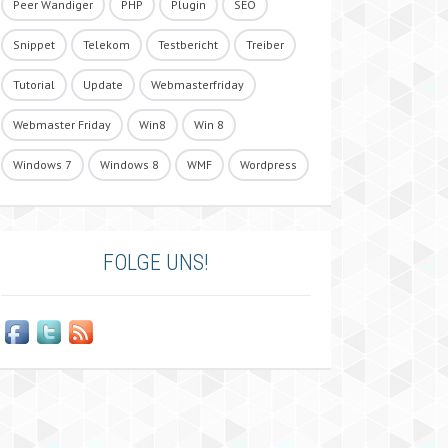
Peer Wandiger
PHP
Plugin
SEO
Snippet
Telekom
Testbericht
Treiber
Tutorial
Update
Webmasterfriday
Webmaster Friday
Win8
Win 8
Windows 7
Windows 8
WMF
Wordpress
FOLGE UNS!