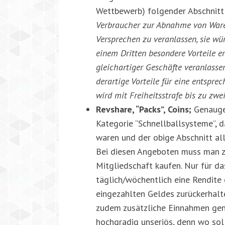
Wettbewerb) folgender Abschnitt:
Verbraucher zur Abnahme von Waren
Versprechen zu veranlassen, sie wü
einem Dritten besondere Vorteile e
gleichartiger Geschäfte veranlassen
derartige Vorteile für eine entspr
wird mit Freiheitsstrafe bis zu zwei
Revshare, “Packs”, Coins;
Genaugen
Kategorie “Schnellballsysteme”, d
waren und der obige Abschnitt allg
Bei diesen Angeboten muss man zu
Mitgliedschaft kaufen. Nur für d
täglich/wöchentlich eine Rendite
eingezahlten Geldes zurückerhalt
zudem zusätzliche Einnahmen gene
hochgradig unseriös, denn wo sol