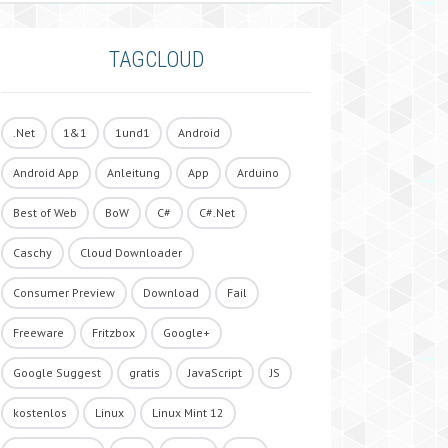
TAGCLOUD
.Net
1&1
1und1
Android
Android App
Anleitung
App
Arduino
Best of Web
BoW
C#
C#.Net
Caschy
Cloud Downloader
Consumer Preview
Download
Fail
Freeware
Fritzbox
Google+
Google Suggest
gratis
JavaScript
JS
kostenlos
Linux
Linux Mint 12