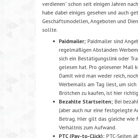
verdienen” schon seit einigen Jahren nac
habe dabei einiges gesehen und auch get
Geschäftsmodellen, Angeboten und Diens
sollte.
Paidmailer
; Paidmailer sind Ange
regelmäßigen Abständen Werbemai
sich ein Bestätigungslink oder Tra
gelesen hat. Pro gelesener Mail 
Damit wird man weder reich, noc
Werbemails am Tag liest, um sich 
Brötchen zu kaufen, ist hier richti
Bezahlte Startseiten
; Bei bezah
(aber auch nur eine festgelegte A
Betrag. Hier gilt das gleiche wie
Verhältnis zum Aufwand.
PTC (Pay-to-Click)
; PTC-Seiten ä