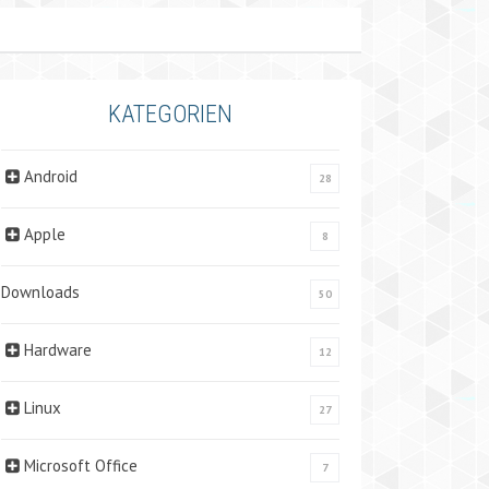
KATEGORIEN
Android
28
Apple
8
Downloads
50
Hardware
12
Linux
27
Microsoft Office
7