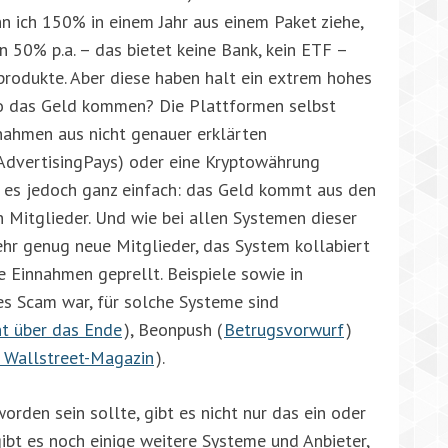
 ich 150% in einem Jahr aus einem Paket ziehe,
 50% p.a. – das bietet keine Bank, kein ETF –
produkte. Aber diese haben halt ein extrem hohes
lso das Geld kommen? Die Plattformen selbst
nahmen aus nicht genauer erklärten
dvertisingPays) oder eine Kryptowährung
st es jedoch ganz einfach: das Geld kommt aus den
Mitglieder. Und wie bei allen Systemen dieser
hr genug neue Mitglieder, das System kollabiert
 Einnahmen geprellt. Beispiele sowie in
s Scam war, für solche Systeme sind
ht über das Ende
), Beonpush (
Betrugsvorwurf
)
im Wallstreet-Magazin
).
orden sein sollte, gibt es nicht nur das ein oder
gibt es noch einige weitere Systeme und Anbieter,