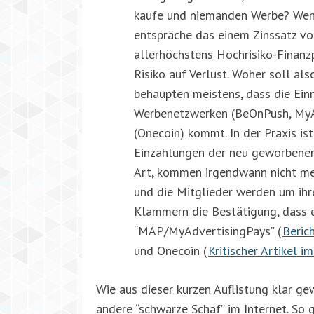
kaufe und niemanden Werbe? Wenn
entspräche das einem Zinssatz von
allerhöchstens Hochrisiko-Finanz
Risiko auf Verlust. Woher soll a
behaupten meistens, dass die Ein
Werbenetzwerken (BeOnPush, MyA
(Onecoin) kommt. In der Praxis i
Einzahlungen der neu geworbenen 
Art, kommen irgendwann nicht me
und die Mitglieder werden um ihre
Klammern die Bestätigung, dass e
“MAP/MyAdvertisingPays” (
Beric
und Onecoin (
Kritischer Artikel 
Wie aus dieser kurzen Auflistung klar gew
andere “schwarze Schaf” im Internet. So 