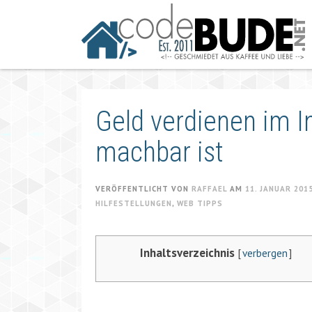
Springe
zum
Artikel
Geld verdienen im I
machbar ist
VERÖFFENTLICHT VON
RAFFAEL
AM
11. JANUAR 201
HILFESTELLUNGEN
,
WEB TIPPS
Inhaltsverzeichnis
[
verbergen
]