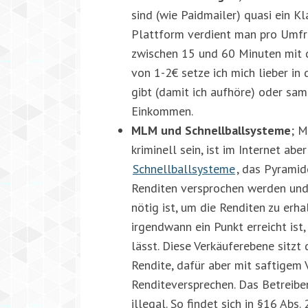
sind (wie Paidmailer) quasi ein Kl
Plattform verdient man pro Umfra
zwischen 15 und 60 Minuten mit 
von 1-2€ setze ich mich lieber i
gibt (damit ich aufhöre) oder sa
Einkommen.
MLM und Schnellballsysteme
; M
kriminell sein, ist im Internet ab
Schnellballsysteme
, das Pyramid
Renditen versprochen werden und
nötig ist, um die Renditen zu er
irgendwann ein Punkt erreicht ist
lässt. Diese Verkäuferebene sitzt
Rendite, dafür aber mit saftigem
Renditeversprechen. Das Betreibe
illegal. So findet sich in §16 Ab