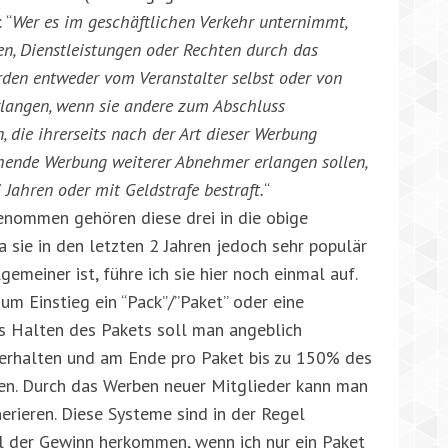
 “
Wer es im geschäftlichen Verkehr unternimmt,
, Dienstleistungen oder Rechten durch das
rden entweder vom Veranstalter selbst oder von
rlangen, wenn sie andere zum Abschluss
, die ihrerseits nach der Art dieser Werbung
echende Werbung weiterer Abnehmer erlangen sollen,
 Jahren oder mit Geldstrafe bestraft.
“
ommen gehören diese drei in die obige
a sie in den letzten 2 Jahren jedoch sehr populär
emeiner ist, führe ich sie hier noch einmal auf.
m Einstieg ein “Pack”/”Paket” oder eine
as Halten des Pakets soll man angeblich
 erhalten und am Ende pro Paket bis zu 150% des
en. Durch das Werben neuer Mitglieder kann man
rieren. Diese Systeme sind in der Regel
l der Gewinn herkommen, wenn ich nur ein Paket