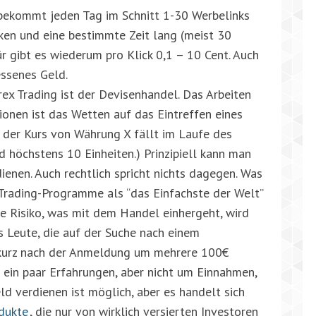
d bekommt jeden Tag im Schnitt 1-30 Werbelinks
ken und eine bestimmte Zeit lang (meist 30
r gibt es wiederum pro Klick 0,1 – 10 Cent. Auch
ssenes Geld.
rex Trading ist der Devisenhandel. Das Arbeiten
ionen ist das Wetten auf das Eintreffen eines
B. der Kurs von Währung X fällt im Laufe des
höchstens 10 Einheiten.) Prinzipiell kann man
enen. Auch rechtlich spricht nichts dagegen. Was
er Trading-Programme als “das Einfachste der Welt”
he Risiko, was mit dem Handel einhergeht, wird
s Leute, die auf der Suche nach einem
 kurz nach der Anmeldung um mehrere 100€
m ein paar Erfahrungen, aber nicht um Einnahmen,
Geld verdienen ist möglich, aber es handelt sich
dukte
, die nur von wirklich versierten Investoren