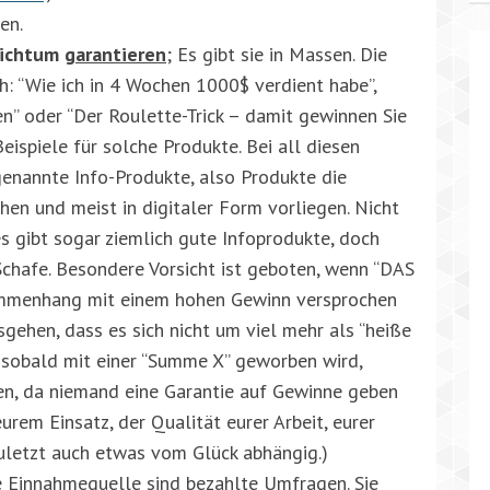
en.
eichtum
garantieren
; Es gibt sie in Massen. Die
h: “Wie ich in 4 Wochen 1000$ verdient habe”,
n” oder “Der Roulette-Trick – damit gewinnen Sie
Beispiele für solche Produkte. Bei all diesen
enannte Info-Produkte, also Produkte die
hen und meist in digitaler Form vorliegen. Nicht
es gibt sogar ziemlich gute Infoprodukte, doch
Schafe. Besondere Vorsicht ist geboten, wenn “DAS
ammenhang mit einem hohen Gewinn versprochen
ehen, dass es sich nicht um viel mehr als “heiße
– sobald mit einer “Summe X” geworben wird,
en, da niemand eine Garantie auf Gewinne geben
eurem Einsatz, der Qualität eurer Arbeit, eurer
uletzt auch etwas vom Glück abhängig.)
re Einnahmequelle sind bezahlte Umfragen. Sie