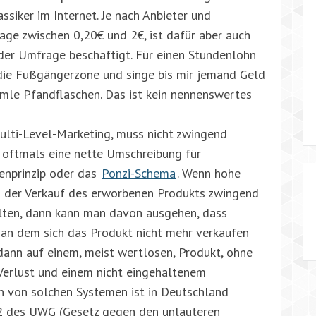
assiker im Internet. Je nach Anbieter und
ge zwischen 0,20€ und 2€, ist dafür aber auch
der Umfrage beschäftigt. Für einen Stundenlohn
n die Fußgängerzone und singe bis mir jemand Geld
mmle Pfandflaschen. Das ist kein nennenswertes
ulti-Level-Marketing, muss nicht zwingend
er oftmals eine nette Umschreibung für
enprinzip oder das
Ponzi-Schema
. Wenn hohe
 der Verkauf des erworbenen Produkts zwingend
halten, dann kann man davon ausgehen, dass
, an dem sich das Produkt nicht mehr verkaufen
 dann auf einem, meist wertlosen, Produkt, ohne
 Verlust und einem nicht eingehaltenem
n von solchen Systemen ist in Deutschland
s. 2 des UWG (Gesetz gegen den unlauteren