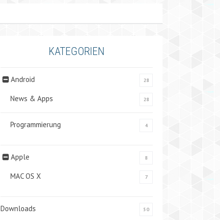
KATEGORIEN
Android
28
News & Apps
28
Programmierung
4
Apple
8
MAC OS X
7
Downloads
50