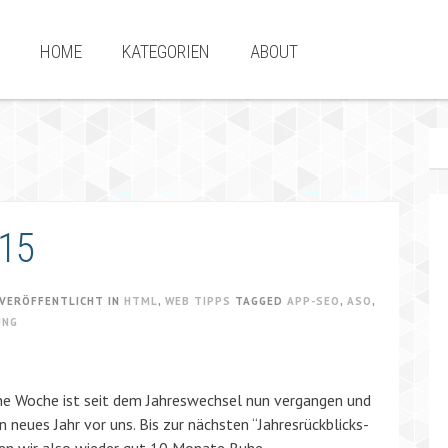
HOME
KATEGORIEN
ABOUT
015
VERÖFFENTLICHT IN
HTML
,
WEB TIPPS
TAGGED
APP-SEO
,
ASO
,
UNG
ne Woche ist seit dem Jahreswechsel nun vergangen und
in neues Jahr vor uns. Bis zur nächsten “Jahresrückblicks-