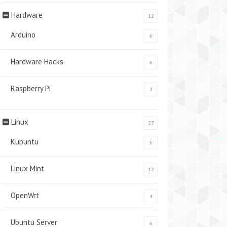
Hardware
12
Arduino
6
Hardware Hacks
6
Raspberry Pi
2
Linux
27
Kubuntu
5
Linux Mint
12
OpenWrt
4
Ubuntu Server
6