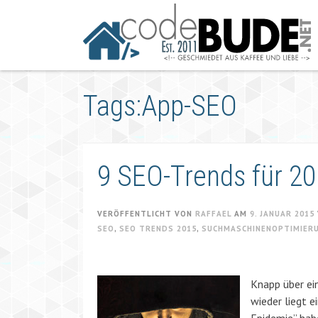
Springe
zum
Artikel
Tags:App-SEO
9 SEO-Trends für 2
VERÖFFENTLICHT VON
RAFFAEL
AM
9. JANUAR 2015
SEO
,
SEO TRENDS 2015
,
SUCHMASCHINENOPTIMIER
Knapp über ei
wieder liegt e