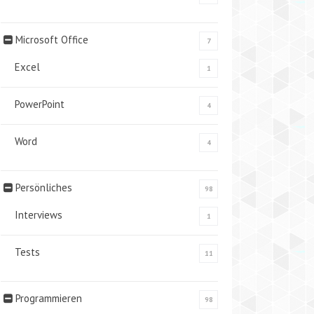
Microsoft Office
7
Excel
1
PowerPoint
4
Word
4
Persönliches
98
Interviews
1
Tests
11
Programmieren
98