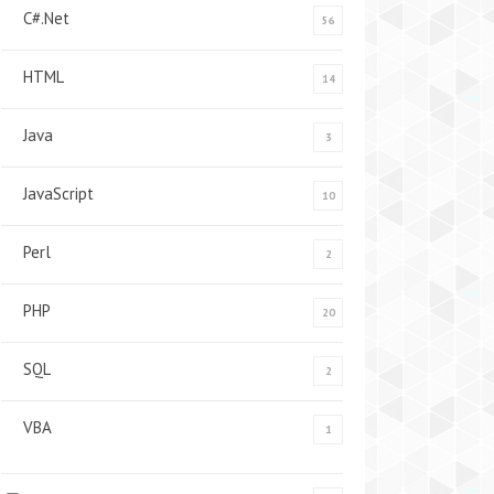
C#.Net
56
HTML
14
Java
3
JavaScript
10
Perl
2
PHP
20
SQL
2
VBA
1