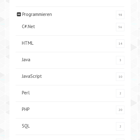
Programmieren
98
C#.Net
56
HTML
14
Java
3
JavaScript
10
Perl
2
PHP
20
SQL
2