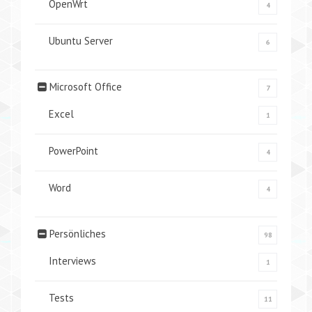
OpenWrt
4
Ubuntu Server
6
Microsoft Office
7
Excel
1
PowerPoint
4
Word
4
Persönliches
98
Interviews
1
Tests
11