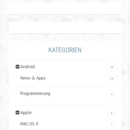
KATEGORIEN
Android
28
News & Apps
28
Programmierung
4
Apple
8
MAC OS X
7