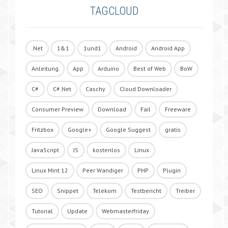
TAGCLOUD
.Net
1&1
1und1
Android
Android App
Anleitung
App
Arduino
Best of Web
BoW
C#
C#.Net
Caschy
Cloud Downloader
Consumer Preview
Download
Fail
Freeware
Fritzbox
Google+
Google Suggest
gratis
JavaScript
JS
kostenlos
Linux
Linux Mint 12
Peer Wandiger
PHP
Plugin
SEO
Snippet
Telekom
Testbericht
Treiber
Tutorial
Update
Webmasterfriday