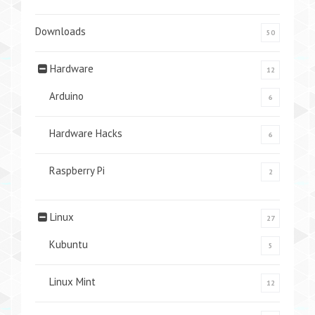
Downloads
50
Hardware
12
Arduino
6
Hardware Hacks
6
Raspberry Pi
2
Linux
27
Kubuntu
5
Linux Mint
12