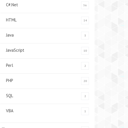
C#.Net
56
HTML
14
Java
3
JavaScript
10
Perl
2
PHP
20
SQL
2
VBA
1