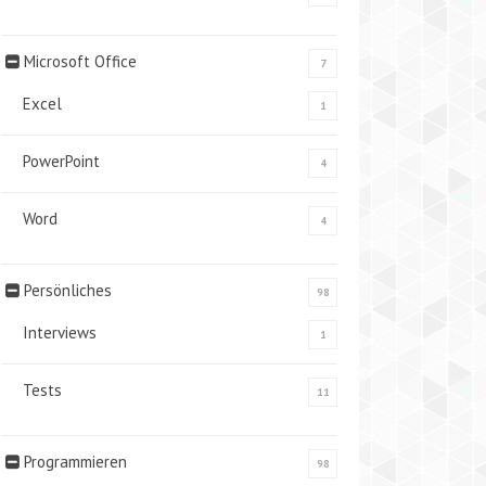
Microsoft Office
7
Excel
1
PowerPoint
4
Word
4
Persönliches
98
Interviews
1
Tests
11
Programmieren
98