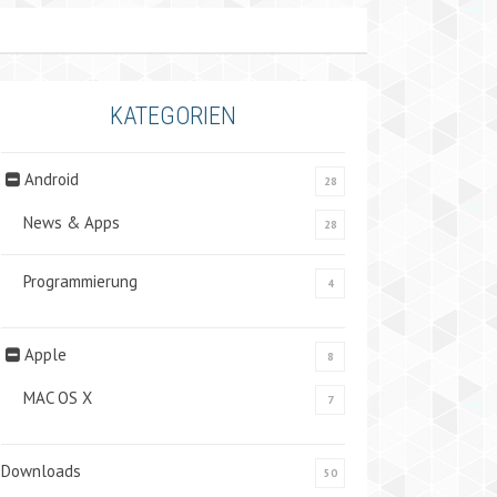
KATEGORIEN
Android
28
News & Apps
28
Programmierung
4
Apple
8
MAC OS X
7
Downloads
50