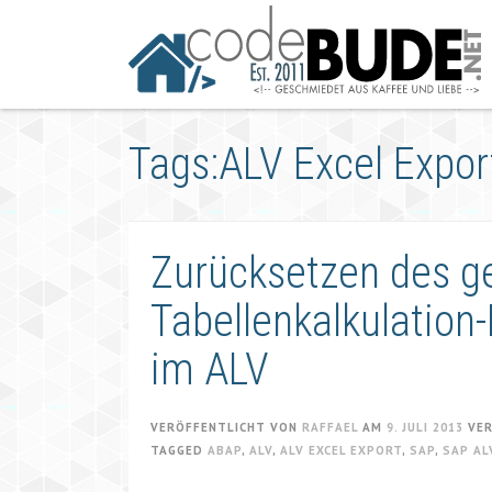
Springe
zum
Artikel
Tags:ALV Excel Expor
Zurücksetzen des g
Tabellenkalkulatio
im ALV
VERÖFFENTLICHT VON
RAFFAEL
AM
9. JULI 2013
VE
TAGGED
ABAP
,
ALV
,
ALV EXCEL EXPORT
,
SAP
,
SAP AL