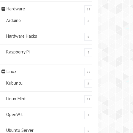
Hardware
12
Arduino
6
Hardware Hacks
6
Raspberry Pi
2
Linux
27
Kubuntu
5
Linux Mint
12
OpenWrt
4
Ubuntu Server
6