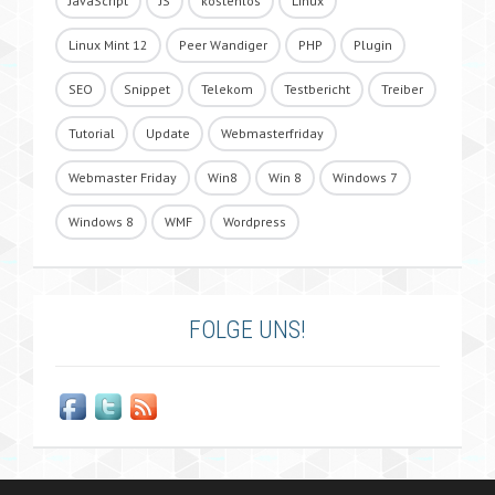
JavaScript
JS
kostenlos
Linux
Linux Mint 12
Peer Wandiger
PHP
Plugin
SEO
Snippet
Telekom
Testbericht
Treiber
Tutorial
Update
Webmasterfriday
Webmaster Friday
Win8
Win 8
Windows 7
Windows 8
WMF
Wordpress
FOLGE UNS!