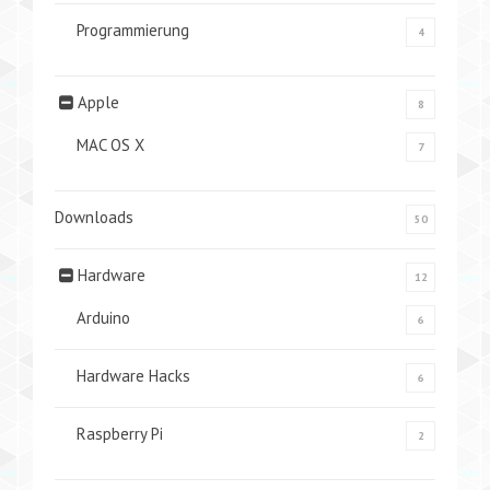
Programmierung
4
Apple
8
MAC OS X
7
Downloads
50
Hardware
12
Arduino
6
Hardware Hacks
6
Raspberry Pi
2