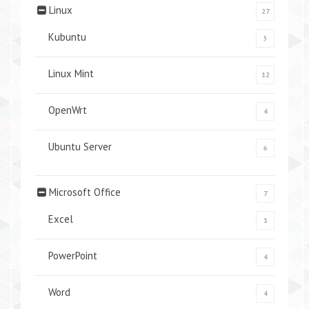
Linux
27
Kubuntu
5
Linux Mint
12
OpenWrt
4
Ubuntu Server
6
Microsoft Office
7
Excel
1
PowerPoint
4
Word
4