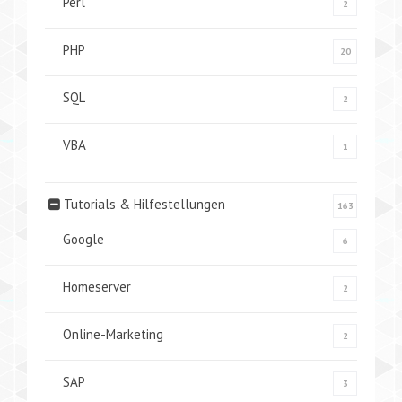
Perl
2
PHP
20
SQL
2
VBA
1
Tutorials & Hilfestellungen
163
Google
6
Homeserver
2
Online-Marketing
2
SAP
3