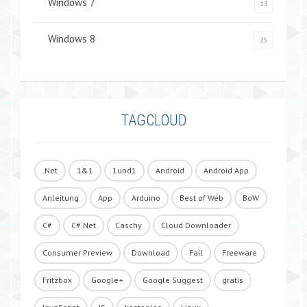
Windows 7
13
Windows 8
25
TAGCLOUD
.Net
1&1
1und1
Android
Android App
Anleitung
App
Arduino
Best of Web
BoW
C#
C#.Net
Caschy
Cloud Downloader
Consumer Preview
Download
Fail
Freeware
Fritzbox
Google+
Google Suggest
gratis