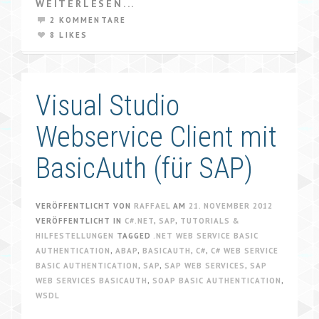
WEITERLESEN...
2 KOMMENTARE
8 LIKES
Visual Studio
Webservice Client mit
BasicAuth (für SAP)
VERÖFFENTLICHT VON
RAFFAEL
AM
21. NOVEMBER 2012
VERÖFFENTLICHT IN
C#.NET
,
SAP
,
TUTORIALS &
HILFESTELLUNGEN
TAGGED
.NET WEB SERVICE BASIC
AUTHENTICATION
,
ABAP
,
BASICAUTH
,
C#
,
C# WEB SERVICE
BASIC AUTHENTICATION
,
SAP
,
SAP WEB SERVICES
,
SAP
WEB SERVICES BASICAUTH
,
SOAP BASIC AUTHENTICATION
,
WSDL