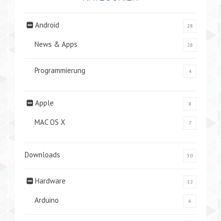
Android
28
News & Apps
28
Programmierung
4
Apple
8
MAC OS X
7
Downloads
50
Hardware
12
Arduino
6