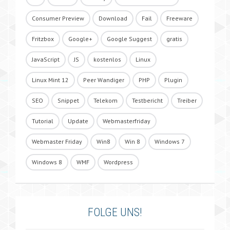
Consumer Preview
Download
Fail
Freeware
Fritzbox
Google+
Google Suggest
gratis
JavaScript
JS
kostenlos
Linux
Linux Mint 12
Peer Wandiger
PHP
Plugin
SEO
Snippet
Telekom
Testbericht
Treiber
Tutorial
Update
Webmasterfriday
Webmaster Friday
Win8
Win 8
Windows 7
Windows 8
WMF
Wordpress
FOLGE UNS!