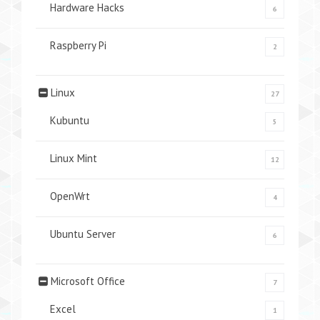
Hardware Hacks
6
Raspberry Pi
2
Linux
27
Kubuntu
5
Linux Mint
12
OpenWrt
4
Ubuntu Server
6
Microsoft Office
7
Excel
1