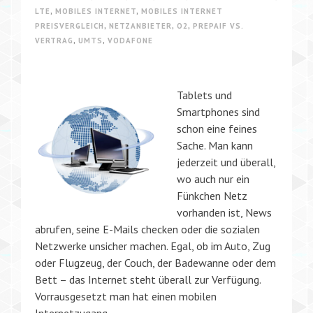
LTE
,
MOBILES INTERNET
,
MOBILES INTERNET
PREISVERGLEICH
,
NETZANBIETER
,
O2
,
PREPAIF VS.
VERTRAG
,
UMTS
,
VODAFONE
Tablets und
Smartphones sind
schon eine feines
Sache. Man kann
jederzeit und überall,
wo auch nur ein
Fünkchen Netz
vorhanden ist, News
abrufen, seine E-Mails checken oder die sozialen
Netzwerke unsicher machen. Egal, ob im Auto, Zug
oder Flugzeug, der Couch, der Badewanne oder dem
Bett – das Internet steht überall zur Verfügung.
Vorrausgesetzt man hat einen mobilen
Internetzugang.