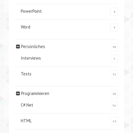
PowerPoint
4
Word
4
Persönliches
98
Interviews
1
Tests
11
Programmieren
98
C#.Net
56
HTML
14