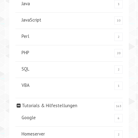
Java
3
JavaScript
10
Perl
2
PHP
20
SQL
2
VBA
1
Tutorials & Hilfestellungen
163
Google
6
Homeserver
2