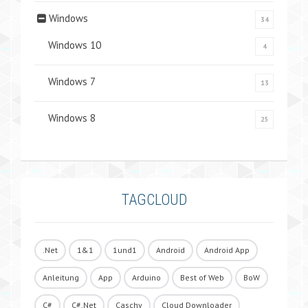
Windows
34
Windows 10
4
Windows 7
13
Windows 8
25
TAGCLOUD
.Net
1&1
1und1
Android
Android App
Anleitung
App
Arduino
Best of Web
BoW
C#
C#.Net
Caschy
Cloud Downloader