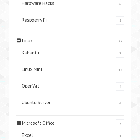
Hardware Hacks
6
Raspberry Pi
2
Linux
27
Kubuntu
5
Linux Mint
12
OpenWrt
4
Ubuntu Server
6
Microsoft Office
7
Excel
1