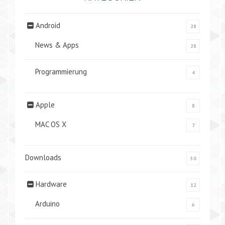
Android
28
News & Apps
28
Programmierung
4
Apple
8
MAC OS X
7
Downloads
50
Hardware
12
Arduino
6