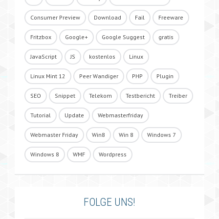
Consumer Preview
Download
Fail
Freeware
Fritzbox
Google+
Google Suggest
gratis
JavaScript
JS
kostenlos
Linux
Linux Mint 12
Peer Wandiger
PHP
Plugin
SEO
Snippet
Telekom
Testbericht
Treiber
Tutorial
Update
Webmasterfriday
Webmaster Friday
Win8
Win 8
Windows 7
Windows 8
WMF
Wordpress
FOLGE UNS!