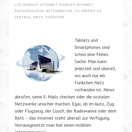
LTE
,
MOBILES INTERNET
,
MOBILES INTERNET
PREISVERGLEICH
,
NETZANBIETER
,
O2
,
PREPAIF VS.
VERTRAG
,
UMTS
,
VODAFONE
Tablets und
Smartphones sind
schon eine feines
Sache. Man kann
jederzeit und überall,
wo auch nur ein
Fünkchen Netz
vorhanden ist, News
abrufen, seine E-Mails checken oder die sozialen
Netzwerke unsicher machen. Egal, ob im Auto, Zug
oder Flugzeug, der Couch, der Badewanne oder dem
Bett – das Internet steht überall zur Verfügung.
Vorrausgesetzt man hat einen mobilen
Internetzugang.