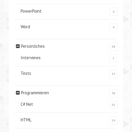
PowerPoint
4
Word
4
Persönliches
98
Interviews
1
Tests
11
Programmieren
98
C#.Net
56
HTML
14