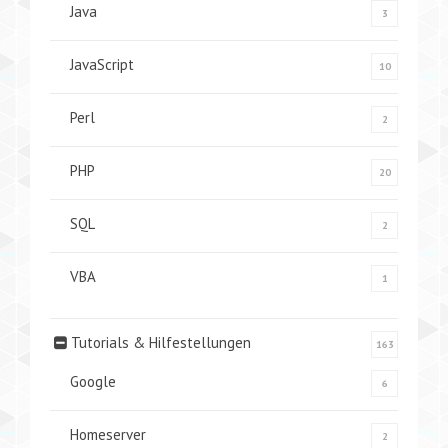
Java
3
JavaScript
10
Perl
2
PHP
20
SQL
2
VBA
1
Tutorials & Hilfestellungen
163
Google
6
Homeserver
2