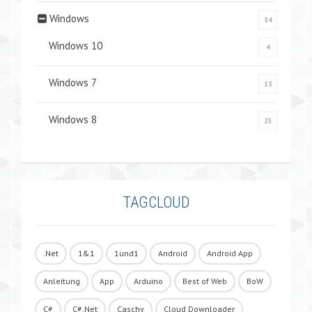
Windows
34
Windows 10
4
Windows 7
13
Windows 8
25
TAGCLOUD
.Net
1&1
1und1
Android
Android App
Anleitung
App
Arduino
Best of Web
BoW
C#
C#.Net
Caschy
Cloud Downloader