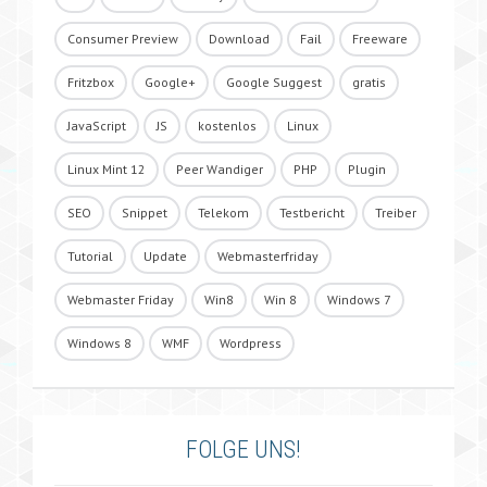
Consumer Preview
Download
Fail
Freeware
Fritzbox
Google+
Google Suggest
gratis
JavaScript
JS
kostenlos
Linux
Linux Mint 12
Peer Wandiger
PHP
Plugin
SEO
Snippet
Telekom
Testbericht
Treiber
Tutorial
Update
Webmasterfriday
Webmaster Friday
Win8
Win 8
Windows 7
Windows 8
WMF
Wordpress
FOLGE UNS!