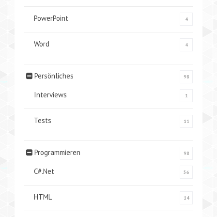
PowerPoint
4
Word
4
Persönliches
98
Interviews
1
Tests
11
Programmieren
98
C#.Net
56
HTML
14