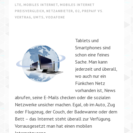
LTE
,
MOBILES INTERNET
,
MOBILES INTERNET
PREISVERGLEICH
,
NETZANBIETER
,
O2
,
PREPAIF VS.
VERTRAG
,
UMTS
,
VODAFONE
Tablets und
Smartphones sind
schon eine feines
Sache. Man kann
jederzeit und überall,
wo auch nur ein
Fünkchen Netz
vorhanden ist, News
abrufen, seine E-Mails checken oder die sozialen
Netzwerke unsicher machen. Egal, ob im Auto, Zug
oder Flugzeug, der Couch, der Badewanne oder dem
Bett – das Internet steht überall zur Verfügung.
Vorrausgesetzt man hat einen mobilen
Internetzugang.