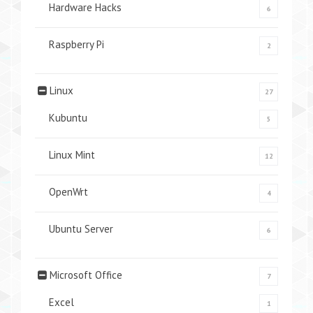
Hardware Hacks
6
Raspberry Pi
2
Linux
27
Kubuntu
5
Linux Mint
12
OpenWrt
4
Ubuntu Server
6
Microsoft Office
7
Excel
1