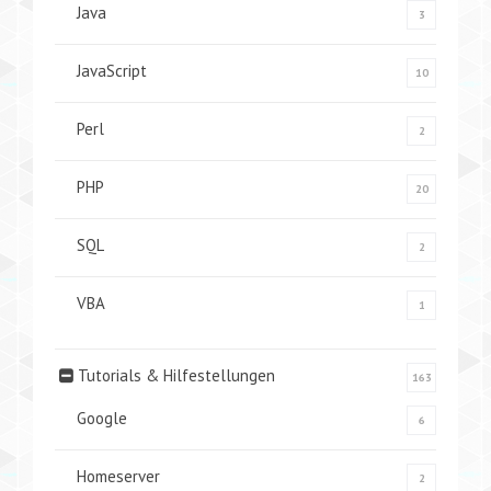
Java
3
JavaScript
10
Perl
2
PHP
20
SQL
2
VBA
1
Tutorials & Hilfestellungen
163
Google
6
Homeserver
2