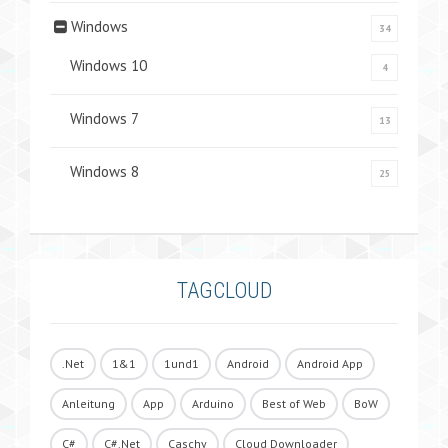
Windows
34
Windows 10
4
Windows 7
13
Windows 8
25
TAGCLOUD
.Net
1&1
1und1
Android
Android App
Anleitung
App
Arduino
Best of Web
BoW
C#
C#.Net
Caschy
Cloud Downloader