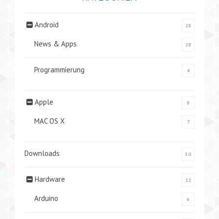
Android
28
News & Apps
28
Programmierung
4
Apple
8
MAC OS X
7
Downloads
50
Hardware
12
Arduino
6