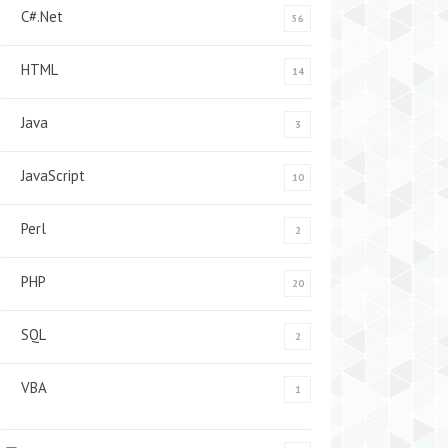
C#.Net
56
HTML
14
Java
3
JavaScript
10
Perl
2
PHP
20
SQL
2
VBA
1