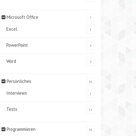
Microsoft Office
7
Excel
1
PowerPoint
4
Word
4
Persönliches
98
Interviews
1
Tests
11
Programmieren
98