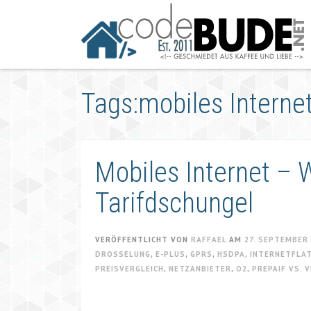
Springe
zum
Artikel
Tags:mobiles Internet
Mobiles Internet –
Tarifdschungel
VERÖFFENTLICHT VON
RAFFAEL
AM
27. SEPTEMBER
DROSSELUNG
,
E-PLUS
,
GPRS
,
HSDPA
,
INTERNETFLA
PREISVERGLEICH
,
NETZANBIETER
,
O2
,
PREPAIF VS. 