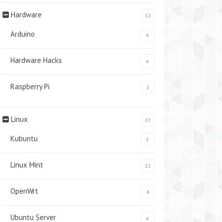
Hardware
12
Arduino
6
Hardware Hacks
6
Raspberry Pi
2
Linux
27
Kubuntu
5
Linux Mint
12
OpenWrt
4
Ubuntu Server
6