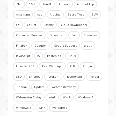
.Net
1&1
1und1
Android
Android App
Anleitung
App
Arduino
Best of Web
BoW
C#
C#.Net
Caschy
Cloud Downloader
Consumer Preview
Download
Fail
Freeware
Fritzbox
Google+
Google Suggest
gratis
JavaScript
JS
kostenlos
Linux
Linux Mint 12
Peer Wandiger
PHP
Plugin
SEO
Snippet
Telekom
Testbericht
Treiber
Tutorial
Update
Webmasterfriday
Webmaster Friday
Win8
Win 8
Windows 7
Windows 8
WMF
Wordpress