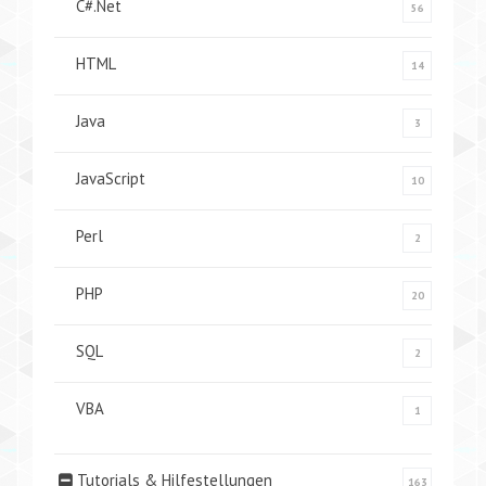
C#.Net
56
HTML
14
Java
3
JavaScript
10
Perl
2
PHP
20
SQL
2
VBA
1
Tutorials & Hilfestellungen
163