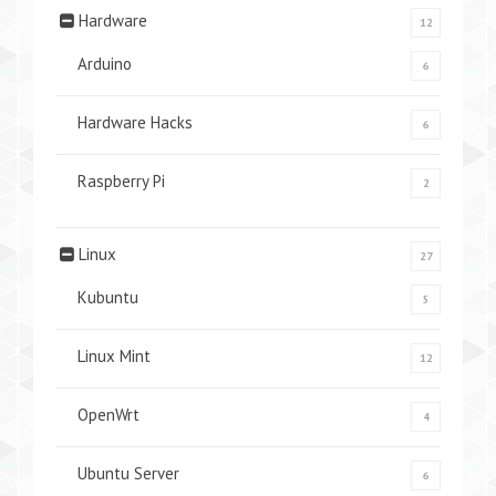
Hardware
12
Arduino
6
Hardware Hacks
6
Raspberry Pi
2
Linux
27
Kubuntu
5
Linux Mint
12
OpenWrt
4
Ubuntu Server
6