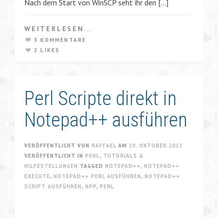
Nach dem Start von WinSCP seht ihr den […]
WEITERLESEN...
3 KOMMENTARE
2 LIKES
Perl Scripte direkt in
Notepad++ ausführen
VERÖFFENTLICHT VON
RAFFAEL
AM
19. OKTOBER 2012
VERÖFFENTLICHT IN
PERL
,
TUTORIALS &
HILFESTELLUNGEN
TAGGED
NOTEPAD++
,
NOTEPAD++
EXECUTE
,
NOTEPAD++ PERL AUSFÜHREN
,
NOTEPAD++
SCRIPT AUSFÜHREN
,
NPP
,
PERL