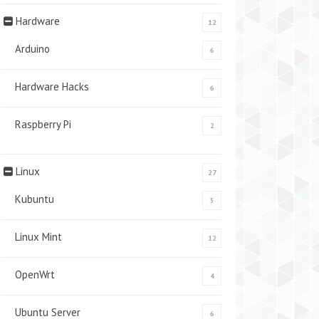
Hardware
12
Arduino
6
Hardware Hacks
6
Raspberry Pi
2
Linux
27
Kubuntu
5
Linux Mint
12
OpenWrt
4
Ubuntu Server
6