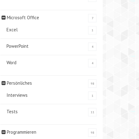
Microsoft Office
7
Excel
1
PowerPoint
4
Word
4
Persönliches
98
Interviews
1
Tests
11
Programmieren
98