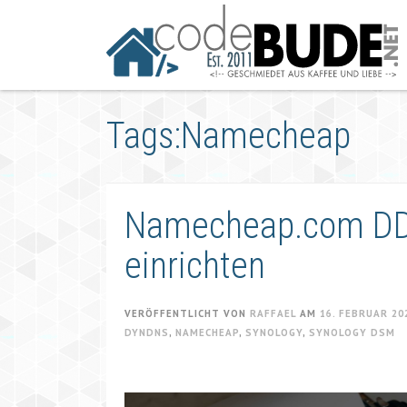
Springe
zum
Artikel
Tags:Namecheap
Namecheap.com DD
einrichten
VERÖFFENTLICHT VON
RAFFAEL
AM
16. FEBRUAR 20
DYNDNS
,
NAMECHEAP
,
SYNOLOGY
,
SYNOLOGY DSM