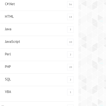
C#.Net
56
HTML
14
Java
3
JavaScript
10
Perl
2
PHP
20
SQL
2
VBA
1