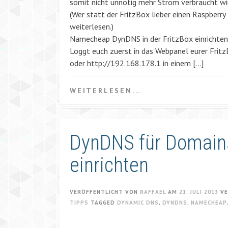
somit nicht unnötig mehr Strom verbraucht wi
(Wer statt der FritzBox lieber einen Raspberry 
weiterlesen.)
Namecheap DynDNS in der FritzBox einrichten
Loggt euch zuerst in das Webpanel eurer FritzB
oder http://192.168.178.1 in einem […]
WEITERLESEN...
DynDNS für Domain
einrichten
VERÖFFENTLICHT VON
RAFFAEL
AM
21. JULI 2013
VE
TIPPS
TAGGED
DYNAMIC DNS
,
DYNDNS
,
NAMECHEAP