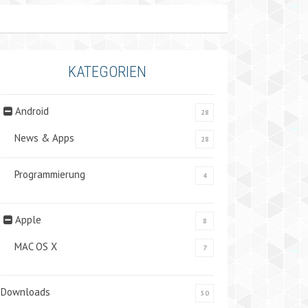
KATEGORIEN
Android
28
News & Apps
28
Programmierung
4
Apple
8
MAC OS X
7
Downloads
50