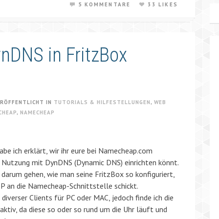
5 KOMMENTARE
33 LIKES
DNS in FritzBox
RÖFFENTLICHT IN
TUTORIALS & HILFESTELLUNGEN
,
WEB
CHEAP
,
NAMECHEAP
abe ich erklärt, wir ihr eure bei Namecheap.com
 Nutzung mit DynDNS (Dynamic DNS) einrichten könnt.
n darum gehen, wie man seine FritzBox so konfiguriert,
IP an die Namecheap-Schnittstelle schickt.
diverser Clients für PC oder MAC, jedoch finde ich die
ktiv, da diese so oder so rund um die Uhr läuft und