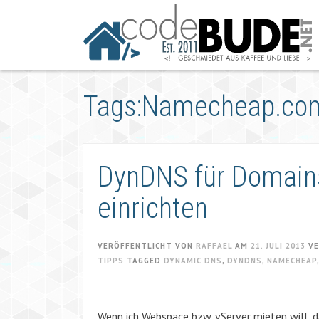
Springe
zum
Artikel
Tags:Namecheap.co
DynDNS für Domain
einrichten
VERÖFFENTLICHT VON
RAFFAEL
AM
21. JULI 2013
VE
TIPPS
TAGGED
DYNAMIC DNS
,
DYNDNS
,
NAMECHEAP
Wenn ich Webspace bzw. vServer mieten will, 