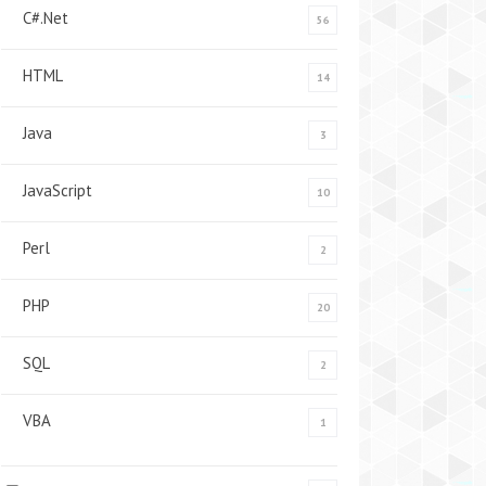
C#.Net
56
HTML
14
Java
3
JavaScript
10
Perl
2
PHP
20
SQL
2
VBA
1