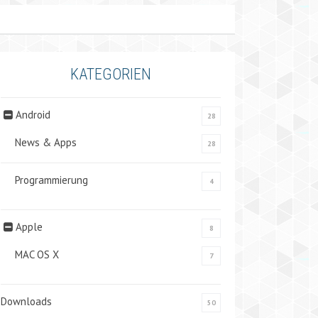
KATEGORIEN
Android
28
News & Apps
28
Programmierung
4
Apple
8
MAC OS X
7
Downloads
50