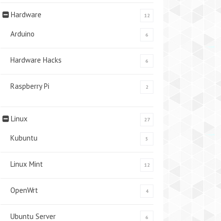
Hardware
12
Arduino
6
Hardware Hacks
6
Raspberry Pi
2
Linux
27
Kubuntu
5
Linux Mint
12
OpenWrt
4
Ubuntu Server
6