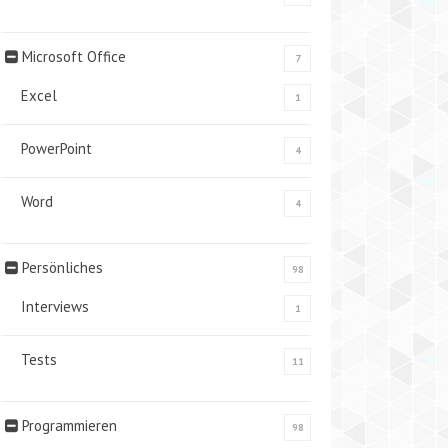
Microsoft Office
7
Excel
1
PowerPoint
4
Word
4
Persönliches
98
Interviews
1
Tests
11
Programmieren
98