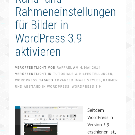
Rahmeneinstellungen
für Bilder in
WordPress 3.9
aktivieren
VERÖFFENTLICHT VON
RAFFAEL
AM
4. MAI 2014
VERÖFFENTLICHT IN
TUTORIALS & HILFESTELLUNGEN
,
WORDPRESS
TAGGED
ADVANCED IMAGE STYLES
,
RAHMEN
UND ABSTAND IN WORDPRESS
,
WORDPRESS 3.9
Seitdem
WordPress in
Version 3.9
erschienen ist,