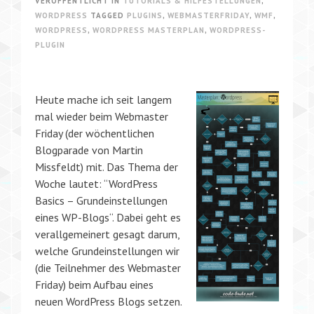
VERÖFFENTLICHT IN
TUTORIALS & HILFESTELLUNGEN
,
WORDPRESS
TAGGED
PLUGINS
,
WEBMASTERFRIDAY
,
WMF
,
WORDPRESS
,
WORDPRESS MASTERPLAN
,
WORDPRESS-
PLUGIN
Heute mache ich seit langem
mal wieder beim Webmaster
Friday (der wöchentlichen
Blogparade von Martin
Missfeldt) mit. Das Thema der
Woche lautet: “WordPress
Basics – Grundeinstellungen
eines WP-Blogs“. Dabei geht es
verallgemeinert gesagt darum,
welche Grundeinstellungen wir
(die Teilnehmer des Webmaster
Friday) beim Aufbau eines
neuen WordPress Blogs setzen.