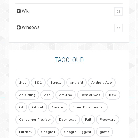
Wiki
23
Windows
34
TAGCLOUD
.Net
1&1
1und1
Android
Android App
Anleitung
App
Arduino
Best of Web
BoW
C#
C#.Net
Caschy
Cloud Downloader
Consumer Preview
Download
Fail
Freeware
Fritzbox
Google+
Google Suggest
gratis