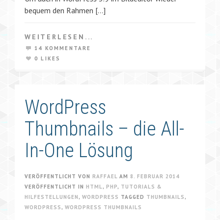
bequem den Rahmen […]
WEITERLESEN...
14 KOMMENTARE
0 LIKES
WordPress
Thumbnails – die All-
In-One Lösung
VERÖFFENTLICHT VON
RAFFAEL
AM
8. FEBRUAR 2014
VERÖFFENTLICHT IN
HTML
,
PHP
,
TUTORIALS &
HILFESTELLUNGEN
,
WORDPRESS
TAGGED
THUMBNAILS
,
WORDPRESS
,
WORDPRESS THUMBNAILS