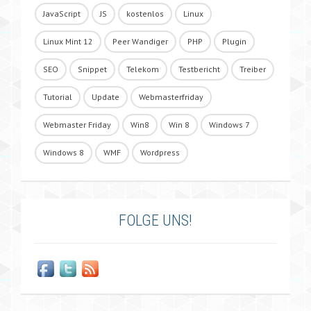
JavaScript
JS
kostenlos
Linux
Linux Mint 12
Peer Wandiger
PHP
Plugin
SEO
Snippet
Telekom
Testbericht
Treiber
Tutorial
Update
Webmasterfriday
Webmaster Friday
Win8
Win 8
Windows 7
Windows 8
WMF
Wordpress
FOLGE UNS!