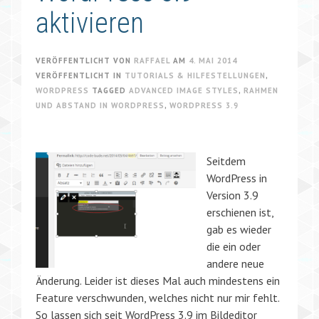
aktivieren
VERÖFFENTLICHT VON
RAFFAEL
AM
4. MAI 2014
VERÖFFENTLICHT IN
TUTORIALS & HILFESTELLUNGEN
,
WORDPRESS
TAGGED
ADVANCED IMAGE STYLES
,
RAHMEN
UND ABSTAND IN WORDPRESS
,
WORDPRESS 3.9
Seitdem
WordPress in
Version 3.9
erschienen ist,
gab es wieder
die ein oder
andere neue
Änderung. Leider ist dieses Mal auch mindestens ein
Feature verschwunden, welches nicht nur mir fehlt.
So lassen sich seit WordPress 3.9 im Bildeditor