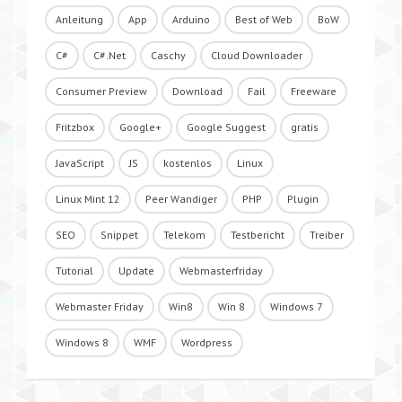
Anleitung
App
Arduino
Best of Web
BoW
C#
C#.Net
Caschy
Cloud Downloader
Consumer Preview
Download
Fail
Freeware
Fritzbox
Google+
Google Suggest
gratis
JavaScript
JS
kostenlos
Linux
Linux Mint 12
Peer Wandiger
PHP
Plugin
SEO
Snippet
Telekom
Testbericht
Treiber
Tutorial
Update
Webmasterfriday
Webmaster Friday
Win8
Win 8
Windows 7
Windows 8
WMF
Wordpress