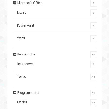
Microsoft Office
7
Excel
1
PowerPoint
4
Word
4
Persönliches
98
Interviews
1
Tests
11
Programmieren
98
C#.Net
56