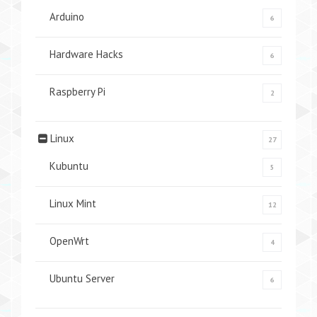
Arduino
6
Hardware Hacks
6
Raspberry Pi
2
Linux
27
Kubuntu
5
Linux Mint
12
OpenWrt
4
Ubuntu Server
6