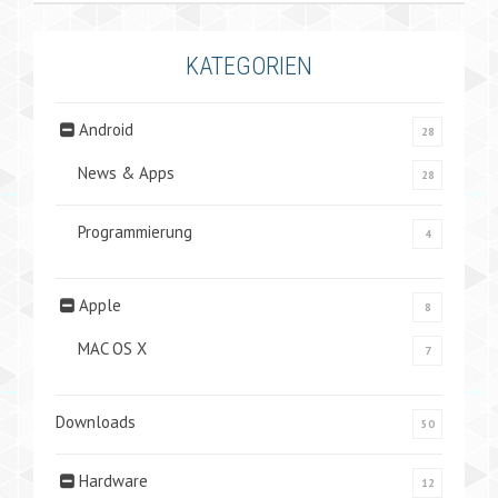
KATEGORIEN
Android
28
News & Apps
28
Programmierung
4
Apple
8
MAC OS X
7
Downloads
50
Hardware
12