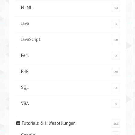
HTML
14
Java
3
JavaScript
10
Perl
2
PHP
20
SQL
2
VBA
1
Tutorials & Hilfestellungen
163
Google