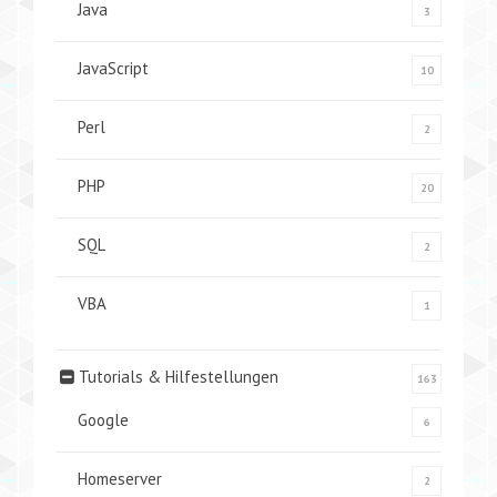
Java
3
JavaScript
10
Perl
2
PHP
20
SQL
2
VBA
1
Tutorials & Hilfestellungen
163
Google
6
Homeserver
2