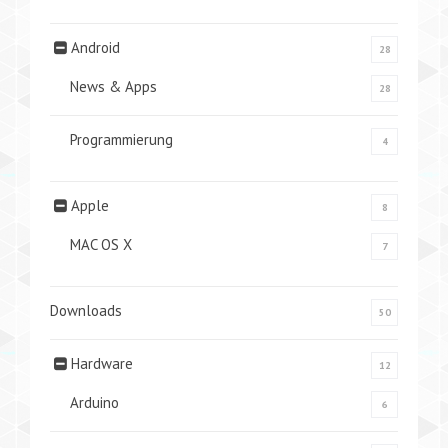
Android
28
News & Apps
28
Programmierung
4
Apple
8
MAC OS X
7
Downloads
50
Hardware
12
Arduino
6