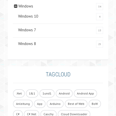
Windows
34
Windows 10
4
Windows 7
13
Windows 8
25
TAGCLOUD
.Net
1&1
1und1
Android
Android App
Anleitung
App
Arduino
Best of Web
BoW
C#
C#.Net
Caschy
Cloud Downloader