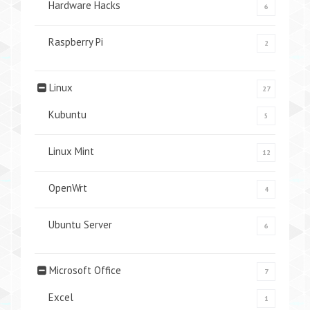
Hardware Hacks
6
Raspberry Pi
2
Linux
27
Kubuntu
5
Linux Mint
12
OpenWrt
4
Ubuntu Server
6
Microsoft Office
7
Excel
1