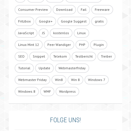
Consumer Preview
Download
Fail
Freeware
Fritzbox
Google+
Google Suggest
gratis
JavaScript
JS
kostenlos
Linux
Linux Mint 12
Peer Wandiger
PHP
Plugin
SEO
Snippet
Telekom
Testbericht
Treiber
Tutorial
Update
Webmasterfriday
Webmaster Friday
Win8
Win 8
Windows 7
Windows 8
WMF
Wordpress
FOLGE UNS!