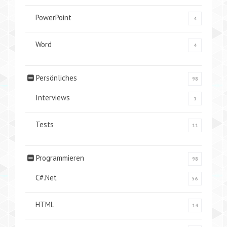
PowerPoint
4
Word
4
Persönliches
98
Interviews
1
Tests
11
Programmieren
98
C#.Net
56
HTML
14