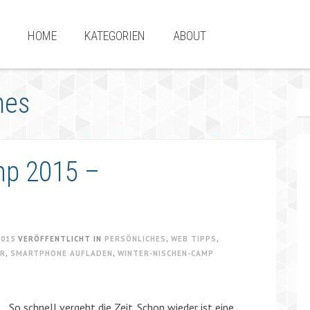
HOME
KATEGORIEN
ABOUT
hes
mp 2015 –
2015
VERÖFFENTLICHT IN
PERSÖNLICHES
,
WEB TIPPS
,
ER
,
SMARTPHONE AUFLADEN
,
WINTER-NISCHEN-CAMP
So schnell vergeht die Zeit. Schon wieder ist eine