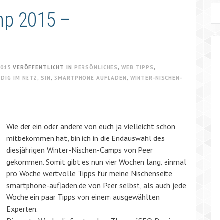
mp 2015 –
2015
VERÖFFENTLICHT IN
PERSÖNLICHES
,
WEB TIPPS
,
DIG IM NETZ
,
SIN
,
SMARTPHONE AUFLADEN
,
WINTER-NISCHEN-
Wie der ein oder andere von euch ja vielleicht schon
mitbekommen hat, bin ich in die Endauswahl des
diesjährigen Winter-Nischen-Camps von Peer
gekommen. Somit gibt es nun vier Wochen lang, einmal
pro Woche wertvolle Tipps für meine Nischenseite
smartphone-aufladen.de von Peer selbst, als auch jede
Woche ein paar Tipps von einem ausgewählten
Experten.