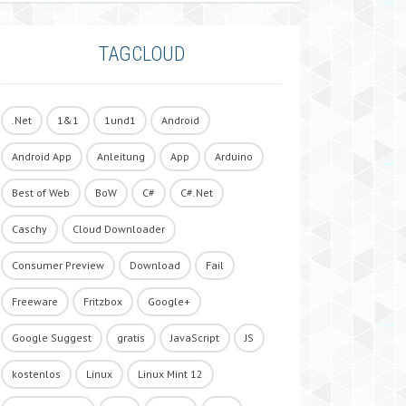
TAGCLOUD
.Net
1&1
1und1
Android
Android App
Anleitung
App
Arduino
Best of Web
BoW
C#
C#.Net
Caschy
Cloud Downloader
Consumer Preview
Download
Fail
Freeware
Fritzbox
Google+
Google Suggest
gratis
JavaScript
JS
kostenlos
Linux
Linux Mint 12