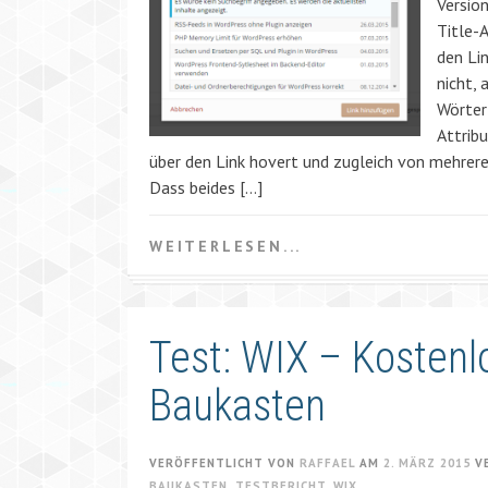
Version
Title-A
den Lin
nicht, 
Wörter 
Attrib
über den Link hovert und zugleich von mehrer
Dass beides […]
WEITERLESEN...
Test: WIX – Kosten
Baukasten
VERÖFFENTLICHT VON
RAFFAEL
AM
2. MÄRZ 2015
V
BAUKASTEN
,
TESTBERICHT
,
WIX