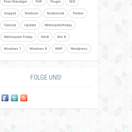
Peer Wandiger
PHP
Plugin
SEO
Snippet
Telekom
Testbericht
Treiber
Tutorial
Update
Webmasterfriday
Webmaster Friday
Win8
Win 8
Windows 7
Windows 8
WMF
Wordpress
FOLGE UNS!