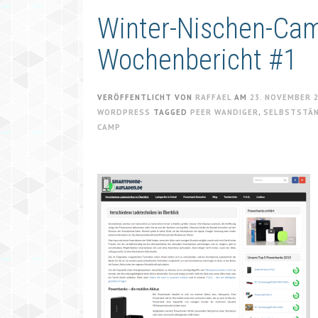
Winter-Nischen-Ca
Wochenbericht #1
VERÖFFENTLICHT VON
RAFFAEL
AM
23. NOVEMBER 
WORDPRESS
TAGGED
PEER WANDIGER
,
SELBSTSTÄN
CAMP