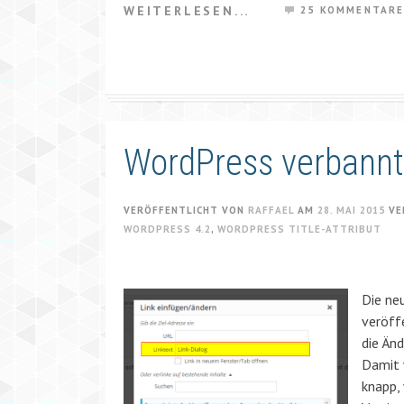
WEITERLESEN...
25 KOMMENTAR
WordPress verbannt L
VERÖFFENTLICHT VON
RAFFAEL
AM
28. MAI 2015
VE
WORDPRESS 4.2
,
WORDPRESS TITLE-ATTRIBUT
Die ne
veröff
die Änd
Damit 
knapp,