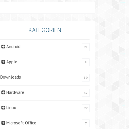
KATEGORIEN
Android
28
Apple
8
Downloads
50
Hardware
12
Linux
27
Microsoft Office
7