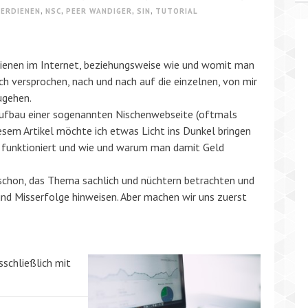
VERDIENEN
,
NSC
,
PEER WANDIGER
,
SIN
,
TUTORIAL
ienen im Internet, beziehungsweise wie und womit man
 ich versprochen, nach und nach auf die einzelnen, von mir
ugehen.
ufbau einer sogenannten Nischenwebseite (oftmals
iesem Artikel möchte ich etwas Licht ins Dunkel bringen
sie funktioniert und wie und warum man damit Geld
 schon, das Thema sachlich und nüchtern betrachten und
nd Misserfolge hinweisen. Aber machen wir uns zuerst
sschließlich mit