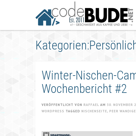
Springe
zum
Artikel
Kategorien:Persönlic
Winter-Nischen-Ca
Wochenbericht #2
VERÖFFENTLICHT VON
RAFFAEL
AM
30. NOVEMBER 
WORDPRESS
TAGGED
NISCHENSEITE
,
PEER WANDIG