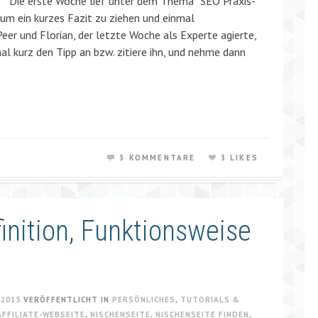
Die erste Woche lief unter dem Thema “SEO Praxis-
 um ein kurzes Fazit zu ziehen und einmal
eer und Florian, der letzte Woche als Experte agierte,
mal kurz den Tipp an bzw. zitiere ihn, und nehme dann
3 KOMMENTARE
3 LIKES
inition, Funktionsweise
 2015
VERÖFFENTLICHT IN
PERSÖNLICHES
,
TUTORIALS &
AFFILIATE-WEBSEITE
,
NISCHENSEITE
,
NISCHENSEITE FINDEN
,