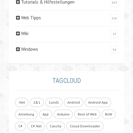
Tutorials & Hilfestellungen
163
Web Tipps
116
Wiki
23
Windows
34
TAGCLOUD
.Net
1&1
1und1
Android
Android App
Anleitung
App
Arduino
Best of Web
BoW
C#
C#.Net
Caschy
Cloud Downloader