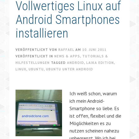
Vollwertiges Linux auf
Android Smartphones
installieren
VERÖFFENTLICHT VON
RAFFAEL
AM
10. JUNI 2011
VERÖFFENTLICHT IN
NEWS & APPS
,
TUTORIALS &
HILFESTELLUNGEN
TAGGED
ANDROID
,
LAIKA EDITION
,
LINUX
,
UBUNTU
,
UBUNTU UNTER ANDROID
Ich weiß schon, warum
ich mein Android-
Smartphone so liebe. Es
ist offen, flexibel und die
Möglichkeiten es zu
nutzen scheinen nahezu
unbegrenzt. Wo ich bei