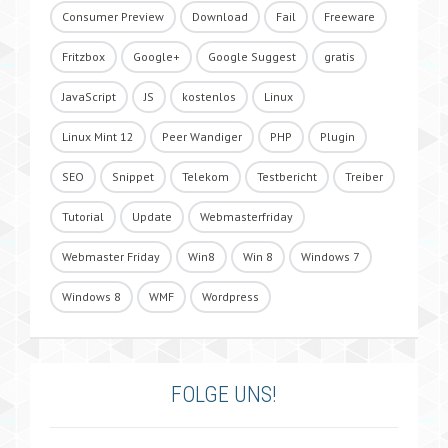
Consumer Preview
Download
Fail
Freeware
Fritzbox
Google+
Google Suggest
gratis
JavaScript
JS
kostenlos
Linux
Linux Mint 12
Peer Wandiger
PHP
Plugin
SEO
Snippet
Telekom
Testbericht
Treiber
Tutorial
Update
Webmasterfriday
Webmaster Friday
Win8
Win 8
Windows 7
Windows 8
WMF
Wordpress
FOLGE UNS!