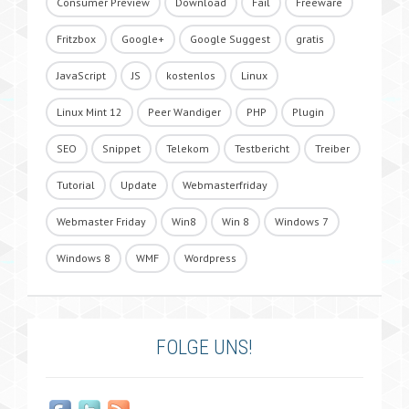
Consumer Preview
Download
Fail
Freeware
Fritzbox
Google+
Google Suggest
gratis
JavaScript
JS
kostenlos
Linux
Linux Mint 12
Peer Wandiger
PHP
Plugin
SEO
Snippet
Telekom
Testbericht
Treiber
Tutorial
Update
Webmasterfriday
Webmaster Friday
Win8
Win 8
Windows 7
Windows 8
WMF
Wordpress
FOLGE UNS!