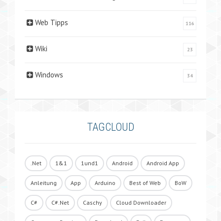
Web Tipps
116
Wiki
23
Windows
34
TAGCLOUD
.Net
1&1
1und1
Android
Android App
Anleitung
App
Arduino
Best of Web
BoW
C#
C#.Net
Caschy
Cloud Downloader