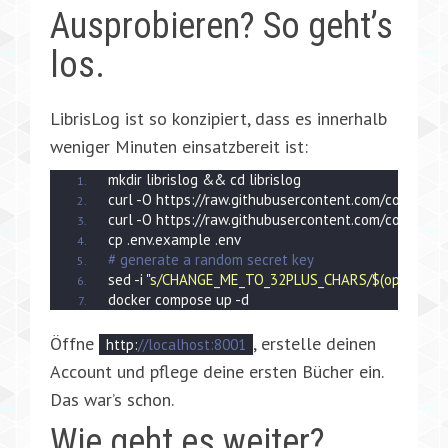
Ausprobieren? So geht’s
los.
LibrisLog ist so konzipiert, dass es innerhalb
weniger Minuten einsatzbereit ist:
mkdir librislog && cd librislog 
curl -O https://raw.githubusercontent.com/codebude
curl -O https://raw.githubusercontent.com/codebude/
cp .env.example .env 
# generate a random secret key 
sed -i 
"s/CHANGE_ME_TO_32PLUS_CHARS/$(openssl ra
docker compose up -d
Öffne
, erstelle deinen
http:
//localhost:8001
Account und pflege deine ersten Bücher ein.
Das war’s schon.
Wie geht es weiter?