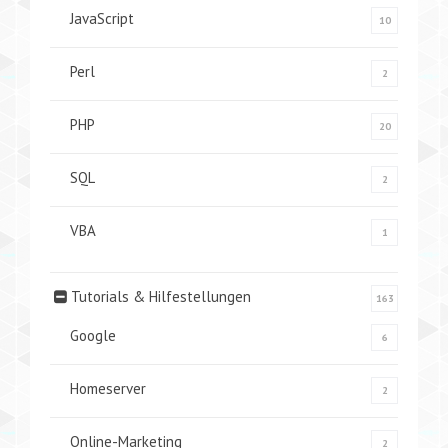
JavaScript
10
Perl
2
PHP
20
SQL
2
VBA
1
Tutorials & Hilfestellungen
163
Google
6
Homeserver
2
Online-Marketing
2