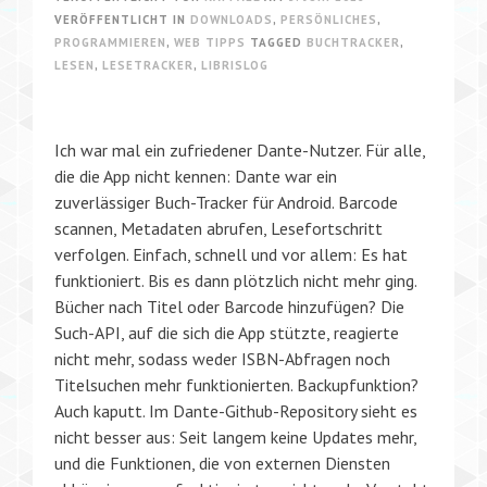
VERÖFFENTLICHT IN
DOWNLOADS
,
PERSÖNLICHES
,
PROGRAMMIEREN
,
WEB TIPPS
TAGGED
BUCHTRACKER
,
LESEN
,
LESETRACKER
,
LIBRISLOG
Ich war mal ein zufriedener Dante-Nutzer. Für alle,
die die App nicht kennen: Dante war ein
zuverlässiger Buch-Tracker für Android. Barcode
scannen, Metadaten abrufen, Lesefortschritt
verfolgen. Einfach, schnell und vor allem: Es hat
funktioniert. Bis es dann plötzlich nicht mehr ging.
Bücher nach Titel oder Barcode hinzufügen? Die
Such-API, auf die sich die App stützte, reagierte
nicht mehr, sodass weder ISBN-Abfragen noch
Titelsuchen mehr funktionierten. Backupfunktion?
Auch kaputt. Im Dante-Github-Repository sieht es
nicht besser aus: Seit langem keine Updates mehr,
und die Funktionen, die von externen Diensten