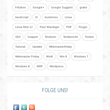
Fritzbox
Google+
Google Suggest
gratis
JavaScript
JS
kostenlos
Linux
Linux Mint 12
Peer Wandiger
PHP
Plugin
SEO
Snippet
Telekom
Testbericht
Treiber
Tutorial
Update
Webmasterfriday
Webmaster Friday
Win8
Win 8
Windows 7
Windows 8
WMF
Wordpress
FOLGE UNS!