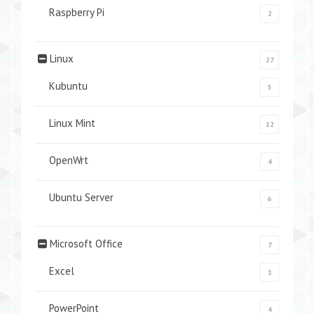
Raspberry Pi
2
Linux
27
Kubuntu
5
Linux Mint
12
OpenWrt
4
Ubuntu Server
6
Microsoft Office
7
Excel
1
PowerPoint
4