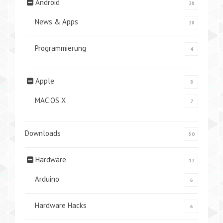
Android
28
News & Apps
28
Programmierung
4
Apple
8
MAC OS X
7
Downloads
50
Hardware
12
Arduino
6
Hardware Hacks
6