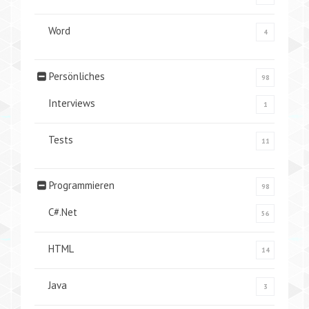
Word
4
Persönliches
98
Interviews
1
Tests
11
Programmieren
98
C#.Net
56
HTML
14
Java
3