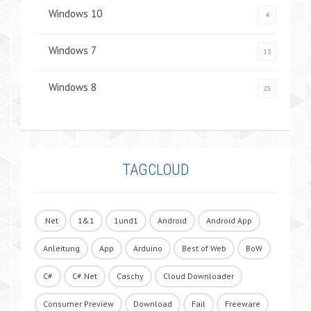
Windows 10
4
Windows 7
13
Windows 8
25
TAGCLOUD
.Net
1&1
1und1
Android
Android App
Anleitung
App
Arduino
Best of Web
BoW
C#
C#.Net
Caschy
Cloud Downloader
Consumer Preview
Download
Fail
Freeware