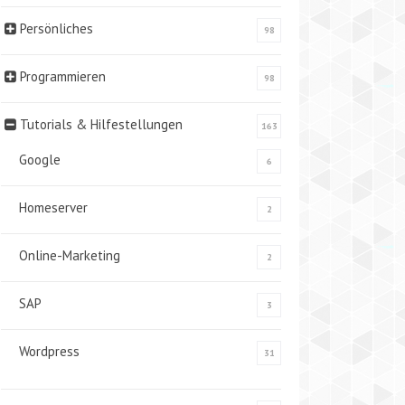
Persönliches
98
Programmieren
98
Tutorials & Hilfestellungen
163
Google
6
Homeserver
2
Online-Marketing
2
SAP
3
Wordpress
31