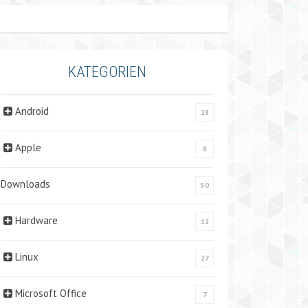
KATEGORIEN
Android
28
Apple
8
Downloads
50
Hardware
12
Linux
27
Microsoft Office
7