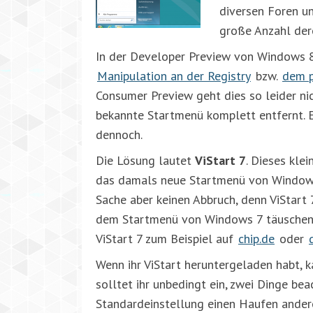
diversen Foren u
große Anzahl dere
In der Developer Preview von Windows 8 
Manipulation an der Registry
bzw.
dem p
Consumer Preview geht dies so leider n
bekannte Startmenü komplett entfernt. 
dennoch.
Die Lösung lautet
ViStart 7
. Dieses kle
das damals neue Startmenü von Windows
Sache aber keinen Abbruch, denn ViStart
dem Startmenü von Windows 7 täuschen
ViStart 7 zum Beispiel auf
chip.de
oder
Wenn ihr ViStart heruntergeladen habt, k
solltet ihr unbedingt ein, zwei Dinge be
Standardeinstellung einen Haufen andere 