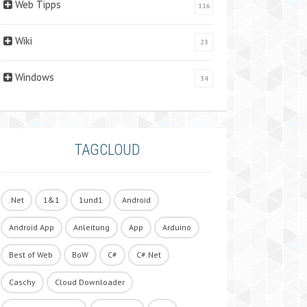
Web Tipps
116
Wiki
23
Windows
34
TAGCLOUD
.Net
1&1
1und1
Android
Android App
Anleitung
App
Arduino
Best of Web
BoW
C#
C#.Net
Caschy
Cloud Downloader