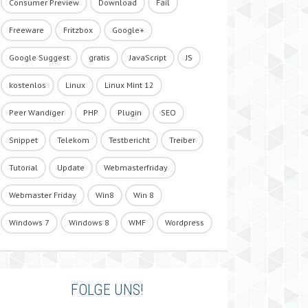
Consumer Preview
Download
Fail
Freeware
Fritzbox
Google+
Google Suggest
gratis
JavaScript
JS
kostenlos
Linux
Linux Mint 12
Peer Wandiger
PHP
Plugin
SEO
Snippet
Telekom
Testbericht
Treiber
Tutorial
Update
Webmasterfriday
Webmaster Friday
Win8
Win 8
Windows 7
Windows 8
WMF
Wordpress
FOLGE UNS!