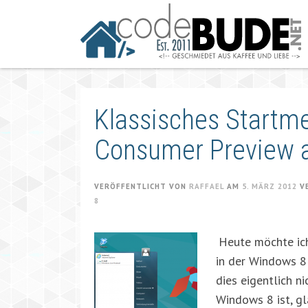
Springe
zum
Artikel
Klassisches Startm
Consumer Preview a
VERÖFFENTLICHT VON
RAFFAEL
AM
5. MÄRZ 2012
V
8
Heute möchte ich
in der Windows 8 
dies eigentlich n
Windows 8 ist, g