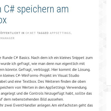
n C# speichern am
ox
RÖFFENTLICHT IN
C#.NET
TAGGED
APPSETTINGS
,
NMANAGER
e Runde C# Basics. Nach dem ich ein kleines Snippet zum
wurde ich gefragt, wie man denn nun eigentlich mit
rn könnte. Gefragt, verbloggt. Hier kommt die Lösung.
in kleines C#-WinForms-Projekt im Visual Studio
bel und eine Textbox. Des Weiteren finden die oben
eichern von Werten in den AppSettings Verwendung.
 angelegt und die Controls hinzugefügt habt, sollte das
uf dem nebenstehenden Bild aussehen.
ihr zwei EventHandler anlegen. Am einfachsten geht das