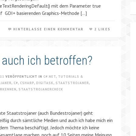
eTextRenderingDefault() mit dem Parameter true
auf GDI+ basierenden Graphics-Methode […]
HINTERLASSE EINEN KOMMENTAR
2 LIKES
 auch ich betroffen?
011
VERÖFFENTLICHT IN
C#.NET
,
TUTORIALS &
JANER
,
C#
,
CSHARP
,
DIGITASK
,
STAATSTROJANER
,
ERKENNEN
,
STAATSTROJANERCHECK
te Staatstrojaner (auch Bundestrojaner) geht
ißig durch sämtliche Medien und auch ich habe mich ein
 dem Thema beschäftigt. Jedoch möchte ich keine
Gesamtlage machen, noch auf 10 Seiten meine Meinung