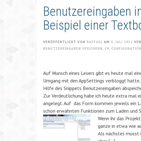
Benutzereingaben i
Beispiel einer Textb
VERÖFFENTLICHT VON
RAFFAEL
AM
5. JULI 2011
VE
BENUTZEREINGABEN SPEICHERN
,
C#
,
CONFIGURATIO
Auf Wunsch eines Lesers gibt es heute mal ein
Umgang mit den AppSettings verbloggt hatte, 
Hilfe des Snippets Benutzereingaben abspeiche
Zur Verdeutlichung habe ich heute extra mal e
angelegt. Auf das Form kommen jeweils ein La
schon erwähnten Funktionen zum Laden und Sp
Wenn ihr das Projekt
ganze in etwa wie a
Als nächstes müsst 