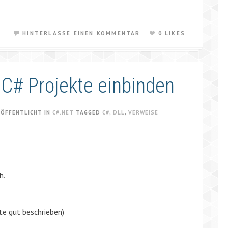
HINTERLASSE EINEN KOMMENTAR
0 LIKES
o C# Projekte einbinden
RÖFFENTLICHT IN
C#.NET
TAGGED
C#
,
DLL
,
VERWEISE
h.
te gut beschrieben)