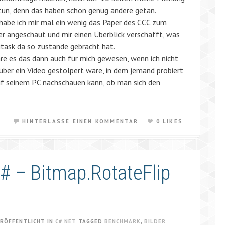
tun, denn das haben schon genug andere getan.
habe ich mir mal ein wenig das Paper des CCC zum
er angeschaut und mir einen Überblick verschafft, was
itask da so zustande gebracht hat.
re es das dann auch für mich gewesen, wenn ich nicht
über ein Video gestolpert wäre, in dem jemand probiert
uf seinem PC nachschauen kann, ob man sich den
HINTERLASSE EINEN KOMMENTAR
0 LIKES
C# – Bitmap.RotateFlip
RÖFFENTLICHT IN
C#.NET
TAGGED
BENCHMARK
,
BILDER