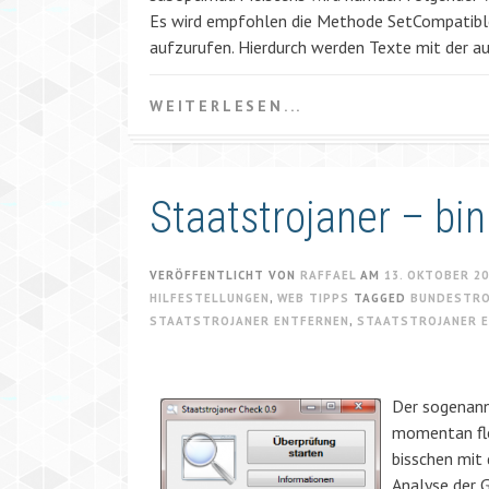
Es wird empfohlen die Methode SetCompatibl
aufzurufen. Hierdurch werden Texte mit der 
WEITERLESEN...
Staatstrojaner – bin
VERÖFFENTLICHT VON
RAFFAEL
AM
13. OKTOBER 2
HILFESTELLUNGEN
,
WEB TIPPS
TAGGED
BUNDESTRO
STAATSTROJANER ENTFERNEN
,
STAATSTROJANER 
Der sogenann
momentan fle
bisschen mit
Analyse der 