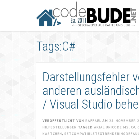
Springe
zum
Artikel
Tags:C#
Darstellungsfehler 
anderen ausländisc
/ Visual Studio beh
VERÖFFENTLICHT VON
RAFFAEL
AM
28. NOVEMBER 
HILFESTELLUNGEN
TAGGED
ARIAL UNICODE MS
,
C#
,
KÄSTCHEN
,
SETCOMPATIBLETEXTRENDERINGDEFAU