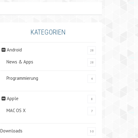
KATEGORIEN
Android
28
News & Apps
28
Programmierung
4
Apple
8
MAC OS X
7
Downloads
50