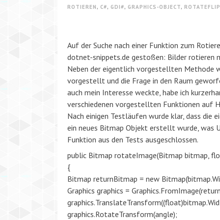
ROTIEREN
,
C#
,
GDI#
,
GRAPHICS-OBJECT
,
ROTATEFLI
Auf der Suche nach einer Funktion zum Rotieren
dotnet-snippets.de gestoßen: Bilder rotieren 
Neben der eigentlich vorgestellten Methode
vorgestellt und die Frage in den Raum geworf
auch mein Interesse weckte, habe ich kurzerhan
verschiedenen vorgestellten Funktionen auf He
Nach einigen Testläufen wurde klar, dass die ei
ein neues Bitmap Objekt erstellt wurde, was 
Funktion aus den Tests ausgeschlossen.
public Bitmap rotateImage(Bitmap bitmap, flo
{
Bitmap returnBitmap = new Bitmap(bitmap.Wid
Graphics graphics = Graphics.FromImage(retur
graphics.TranslateTransform((float)bitmap.Width
graphics.RotateTransform(angle);