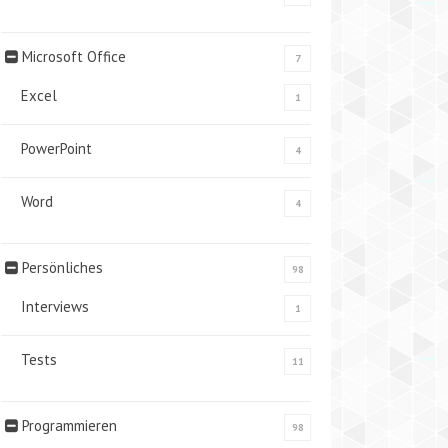
Microsoft Office
7
Excel
1
PowerPoint
4
Word
4
Persönliches
98
Interviews
1
Tests
11
Programmieren
98