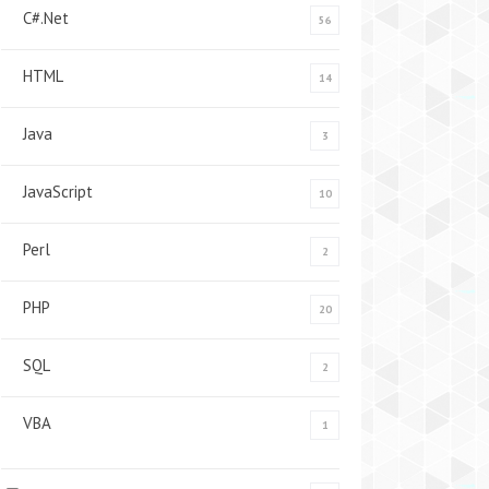
C#.Net
56
HTML
14
Java
3
JavaScript
10
Perl
2
PHP
20
SQL
2
VBA
1