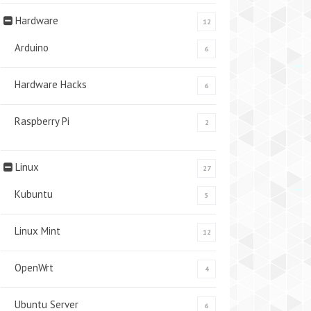
Hardware
12
Arduino
6
Hardware Hacks
6
Raspberry Pi
2
Linux
27
Kubuntu
5
Linux Mint
12
OpenWrt
4
Ubuntu Server
6