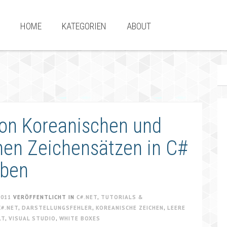
HOME
KATEGORIEN
ABOUT
von Koreanischen und
hen Zeichensätzen in C#
eben
2011
VERÖFFENTLICHT IN
C#.NET
,
TUTORIALS &
C#.NET
,
DARSTELLUNGSFEHLER
,
KOREANISCHE ZEICHEN
,
LEERE
LT
,
VISUAL STUDIO
,
WHITE BOXES