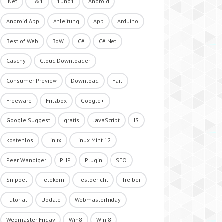
.Net
1&1
1und1
Android
Android App
Anleitung
App
Arduino
Best of Web
BoW
C#
C#.Net
Caschy
Cloud Downloader
Consumer Preview
Download
Fail
Freeware
Fritzbox
Google+
Google Suggest
gratis
JavaScript
JS
kostenlos
Linux
Linux Mint 12
Peer Wandiger
PHP
Plugin
SEO
Snippet
Telekom
Testbericht
Treiber
Tutorial
Update
Webmasterfriday
Webmaster Friday
Win8
Win 8