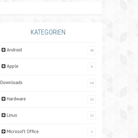
KATEGORIEN
Android
28
Apple
8
Downloads
50
Hardware
12
Linux
27
Microsoft Office
7