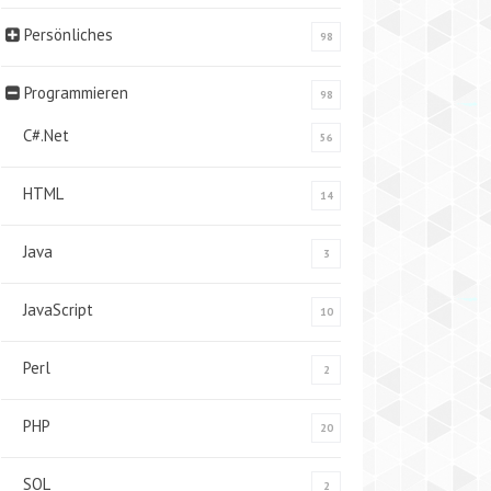
Persönliches
98
Programmieren
98
C#.Net
56
HTML
14
Java
3
JavaScript
10
Perl
2
PHP
20
SQL
2