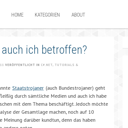
HOME
KATEGORIEN
ABOUT
 auch ich betroffen?
011
VERÖFFENTLICHT IN
C#.NET
,
TUTORIALS &
annte
Staatstrojaner
(auch Bundestrojaner) geht
leißig durch sämtliche Medien und auch ich habe
sschen mit dem Thema beschäftigt. Jedoch möchte
nalyse der Gesamtlage machen, noch auf 10
ne Meinung darüber kundtun, denn das haben
g andere getan.