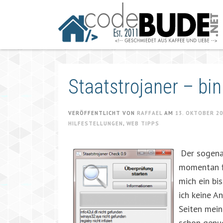
Springe
zum
Artikel
Staatstrojaner – bin
VERÖFFENTLICHT VON
RAFFAEL
AM
13. OKTOBER 2
HILFESTELLUNGEN
,
WEB TIPPS
Der sogen
momentan f
mich ein bi
ich keine A
Seiten mei
schon genu