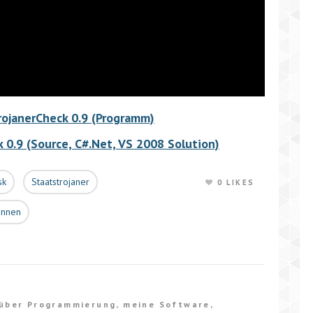
ojanerCheck 0.9 (Programm)
 0.9 (Source, C#.Net, VS 2008 Solution)
sk
Staatstrojaner
0 LIKES
ennen
 über Programmierung, meine Software,