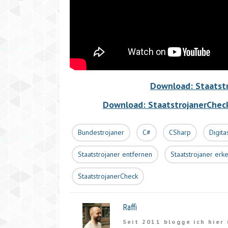
Download: Staatstr
Download: StaatstrojanerCheck
Bundestrojaner
C#
CSharp
Digita
Staatstrojaner entfernen
Staatstrojaner erk
StaatstrojanerCheck
Raffi
Seit 2011 blogge ich hier