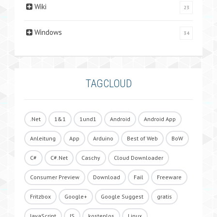
Wiki
23
Windows
34
TAGCLOUD
.Net
1&1
1und1
Android
Android App
Anleitung
App
Arduino
Best of Web
BoW
C#
C#.Net
Caschy
Cloud Downloader
Consumer Preview
Download
Fail
Freeware
Fritzbox
Google+
Google Suggest
gratis
JavaScript
JS
kostenlos
Linux