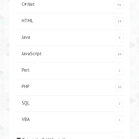
C#.Net
56
HTML
14
Java
3
JavaScript
10
Perl
2
PHP
20
SQL
2
VBA
1