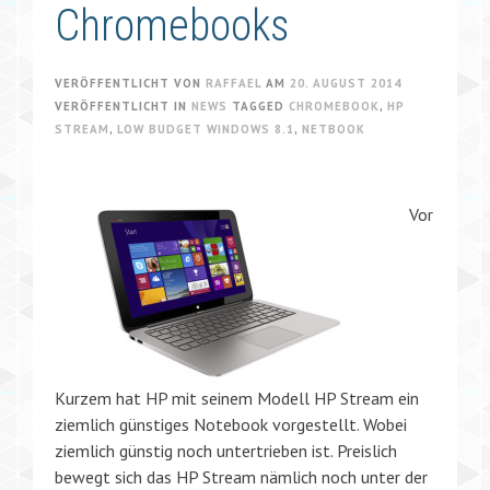
Chromebooks
VERÖFFENTLICHT VON
RAFFAEL
AM
20. AUGUST 2014
VERÖFFENTLICHT IN
NEWS
TAGGED
CHROMEBOOK
,
HP
STREAM
,
LOW BUDGET WINDOWS 8.1
,
NETBOOK
Vor
Kurzem hat HP mit seinem Modell HP Stream ein
ziemlich günstiges Notebook vorgestellt. Wobei
ziemlich günstig noch untertrieben ist. Preislich
bewegt sich das HP Stream nämlich noch unter der