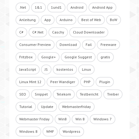
.Net
1&1
1und1
Android
Android App
Anleitung
App
Arduino
Best of Web
BoW
C#
C#.Net
Caschy
Cloud Downloader
Consumer Preview
Download
Fail
Freeware
Fritzbox
Google+
Google Suggest
gratis
JavaScript
JS
kostenlos
Linux
Linux Mint 12
Peer Wandiger
PHP
Plugin
SEO
Snippet
Telekom
Testbericht
Treiber
Tutorial
Update
Webmasterfriday
Webmaster Friday
Win8
Win 8
Windows 7
Windows 8
WMF
Wordpress