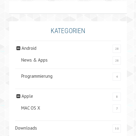
KATEGORIEN
Android
28
News & Apps
28
Programmierung
4
Apple
8
MAC OS X
7
Downloads
50