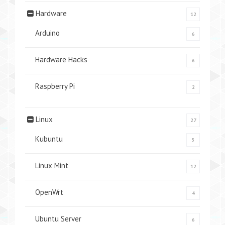
Hardware
12
Arduino
6
Hardware Hacks
6
Raspberry Pi
2
Linux
27
Kubuntu
5
Linux Mint
12
OpenWrt
4
Ubuntu Server
6