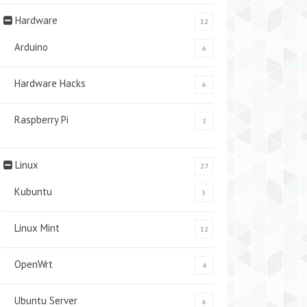
Hardware
12
Arduino
6
Hardware Hacks
6
Raspberry Pi
2
Linux
27
Kubuntu
5
Linux Mint
12
OpenWrt
4
Ubuntu Server
6