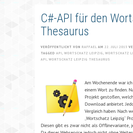
C#-API für den Wort
Thesaurus
VERÖFFENTLICHT VON
RAFFAEL
AM
22. JULI 2013
VE
TAGGED
API
,
WORTSCHATZ LEIPZIG
,
WORTSCHATZ LE
API
,
WORTSCHATZ LEIPZIG THESAURUS
Am Wochenende war ich 
einem Wort zu finden. N
Projekt gestoßen, welc
Download anbietet. Jedo
Vergleich haben. Nach w
„Wortschatz Leipzig“ Pr
Diesen gibt es zwar nicht als Offlinevariante,
Da dieser Webservice jedoch nicht ohne Weitere