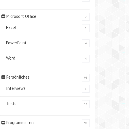
Microsoft Office
7
Excel
1
PowerPoint
4
Word
4
Persönliches
98
Interviews
1
Tests
11
Programmieren
98