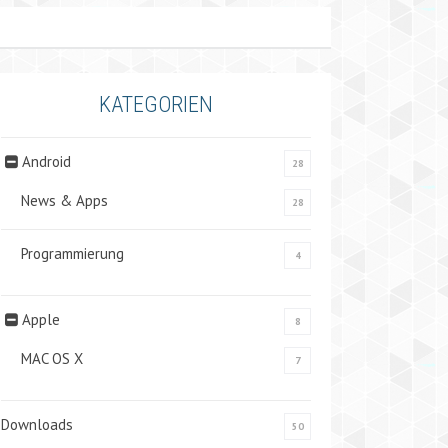
KATEGORIEN
Android
28
News & Apps
28
Programmierung
4
Apple
8
MAC OS X
7
Downloads
50