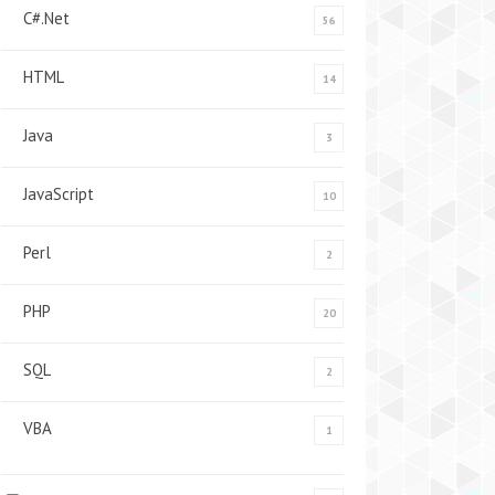
C#.Net
56
HTML
14
Java
3
JavaScript
10
Perl
2
PHP
20
SQL
2
VBA
1