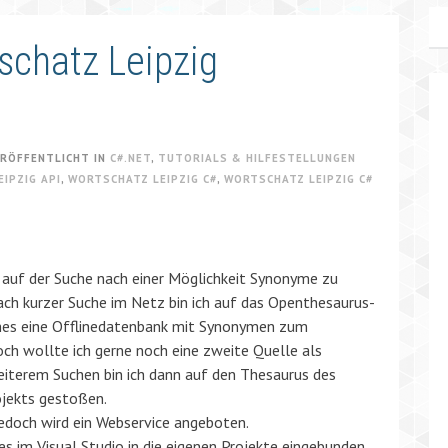
schatz Leipzig
RÖFFENTLICHT IN
C#.NET
,
TUTORIALS & HILFESTELLUNGEN
IPZIG API
,
WORTSCHATZ LEIPZIG C#
,
WORTSCHATZ LEIPZIG C#
auf der Suche nach einer Möglichkeit Synonyme zu
ach kurzer Suche im Netz bin ich auf das Openthesaurus-
hes eine Offlinedatenbank mit Synonymen zum
ch wollte ich gerne noch eine zweite Quelle als
eiterem Suchen bin ich dann auf den Thesaurus des
ojekts gestoßen.
 jedoch wird ein Webservice angeboten.
s im Visual Studio in die eigenen Projekte eingebunden