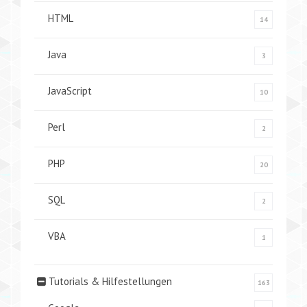
HTML
14
Java
3
JavaScript
10
Perl
2
PHP
20
SQL
2
VBA
1
Tutorials & Hilfestellungen
163