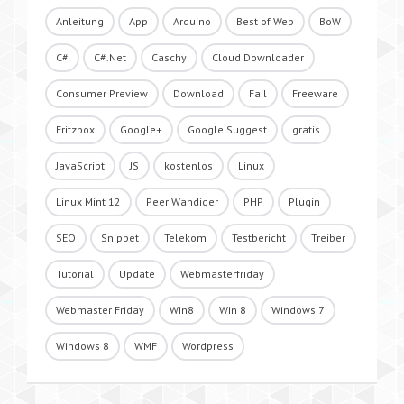
Anleitung
App
Arduino
Best of Web
BoW
C#
C#.Net
Caschy
Cloud Downloader
Consumer Preview
Download
Fail
Freeware
Fritzbox
Google+
Google Suggest
gratis
JavaScript
JS
kostenlos
Linux
Linux Mint 12
Peer Wandiger
PHP
Plugin
SEO
Snippet
Telekom
Testbericht
Treiber
Tutorial
Update
Webmasterfriday
Webmaster Friday
Win8
Win 8
Windows 7
Windows 8
WMF
Wordpress