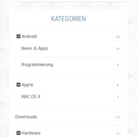
KATEGORIEN
Android
28
News & Apps
28
Programmierung
4
Apple
8
MAC OS X
7
Downloads
50
Hardware
12