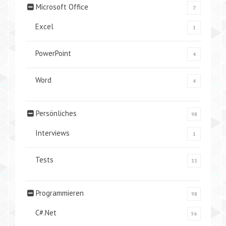
Microsoft Office
7
Excel
1
PowerPoint
4
Word
4
Persönliches
98
Interviews
1
Tests
11
Programmieren
98
C#.Net
56