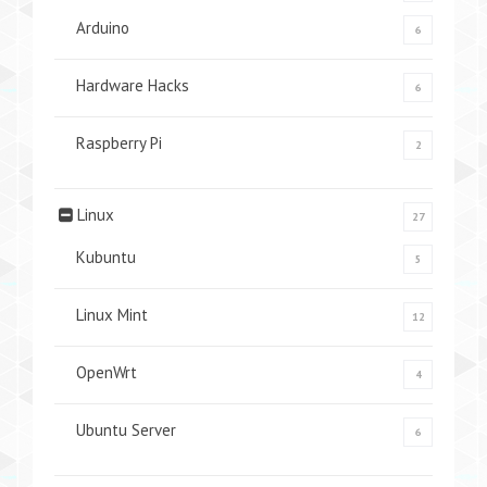
Arduino
6
Hardware Hacks
6
Raspberry Pi
2
Linux
27
Kubuntu
5
Linux Mint
12
OpenWrt
4
Ubuntu Server
6