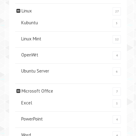
Linux
27
Kubuntu
5
Linux Mint
12
OpenWrt
4
Ubuntu Server
6
Microsoft Office
7
Excel
1
PowerPoint
4
Word
4