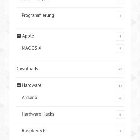
Programmierung
4
Apple
8
MAC OS X
7
Downloads
50
Hardware
12
Arduino
6
Hardware Hacks
6
Raspberry Pi
2