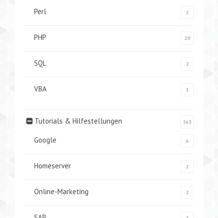
Perl
2
PHP
20
SQL
2
VBA
1
Tutorials & Hilfestellungen
163
Google
6
Homeserver
2
Online-Marketing
2
SAP