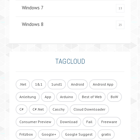
Windows 7
13
Windows 8
25
TAGCLOUD
.Net
1&1
1und1
Android
Android App
Anleitung
App
Arduino
Best of Web
BoW
C#
C#.Net
Caschy
Cloud Downloader
Consumer Preview
Download
Fail
Freeware
Fritzbox
Google+
Google Suggest
gratis