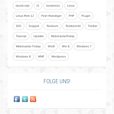
JavaScript
JS
kostenlos
Linux
Linux Mint 12
Peer Wandiger
PHP
Plugin
SEO
Snippet
Telekom
Testbericht
Treiber
Tutorial
Update
Webmasterfriday
Webmaster Friday
Win8
Win 8
Windows 7
Windows 8
WMF
Wordpress
FOLGE UNS!