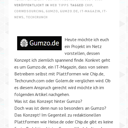
VERÖFFENTLICHT IN
WEB TIPPS
TAGGED
CHIP
,
CORWDSOURCING
,
GUMZO
,
GUMZO.DE
,
IT-MAGAZIN
,
IT-
NEWS
,
TECHCRUNCH
Heute möchte ich euch
ein Projekt im Netz
vorstellen, dessen
Konzept ich ziemlich spannend finde. Konkret geht
es um Gumzo.de, ein IT-Magazin, dass von seinen
Betreibern selbst mit Plattformen wie Chip.de,
Techcrunch.com oder Golem.de verglichen wird. Ob
es diesem Anspruch gerecht wird möchte ich im
folgenden Artikel nachgehen.
Was ist das Konzept hinter Gumzo?
Doch was ist denn nun so besonders an Gumzo?
Das Konzept! Im Gegenteil zu redaktionellen
Plattformen wie Heise.de oder Chip.de gibt es keine