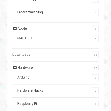
Programmierung
4
Apple
8
MAC OS X
7
Downloads
50
Hardware
12
Arduino
6
Hardware Hacks
6
Raspberry Pi
2