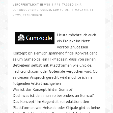
VERÖFFENTLICHT IN
WEB TIPPS
TAGGED
CHIP
,
CORWDSOURCING
,
GUMZO
,
GUMZO.DE
,
IT-MAGAZIN
,
IT-
NEWS
,
TECHCRUNCH
Heute möchte ich euch
ein Projekt im Netz
vorstellen, dessen
Konzept ich ziemlich spannend finde. Konkret geht
es um Gumzo.de, ein IT-Magazin, dass von seinen
Betreibern selbst mit Plattformen wie Chip.de,
Techcrunch.com oder Golem.de verglichen wird. Ob
es diesem Anspruch gerecht wird möchte ich im
folgenden Artikel nachgehen.
Was ist das Konzept hinter Gumzo?
Doch was ist denn nun so besonders an Gumzo?
Das Konzept! Im Gegenteil zu redaktionellen
Plattformen wie Heise.de oder Chip.de gibt es keine