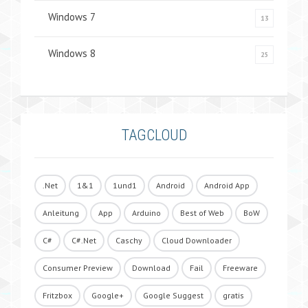
Windows 7
13
Windows 8
25
TAGCLOUD
.Net
1&1
1und1
Android
Android App
Anleitung
App
Arduino
Best of Web
BoW
C#
C#.Net
Caschy
Cloud Downloader
Consumer Preview
Download
Fail
Freeware
Fritzbox
Google+
Google Suggest
gratis