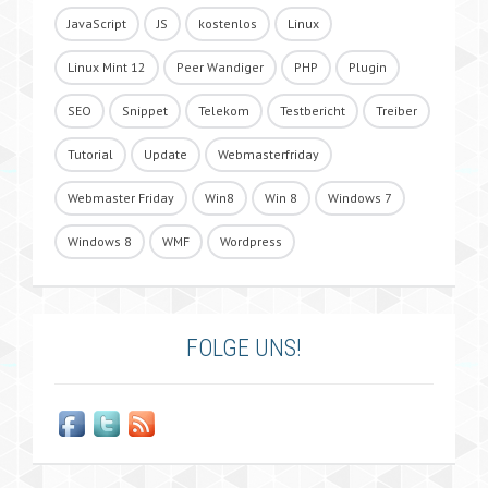
JavaScript
JS
kostenlos
Linux
Linux Mint 12
Peer Wandiger
PHP
Plugin
SEO
Snippet
Telekom
Testbericht
Treiber
Tutorial
Update
Webmasterfriday
Webmaster Friday
Win8
Win 8
Windows 7
Windows 8
WMF
Wordpress
FOLGE UNS!