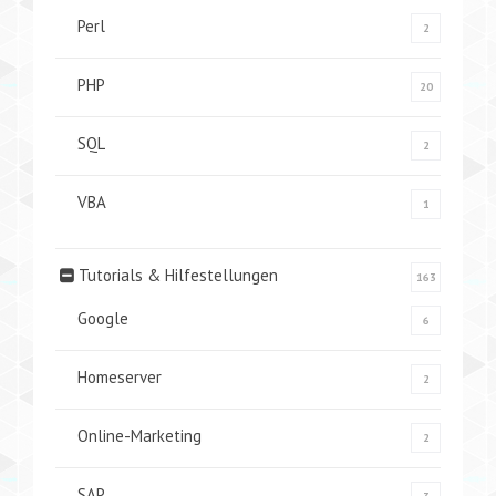
Perl
2
PHP
20
SQL
2
VBA
1
Tutorials & Hilfestellungen
163
Google
6
Homeserver
2
Online-Marketing
2
SAP