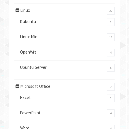
Linux
27
Kubuntu
5
Linux Mint
12
OpenWrt
4
Ubuntu Server
6
Microsoft Office
7
Excel
1
PowerPoint
4
Word
4