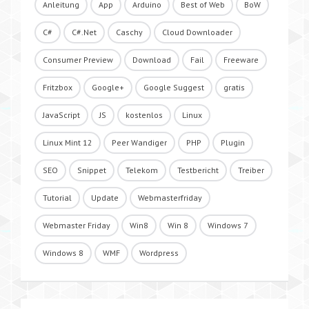
Anleitung
App
Arduino
Best of Web
BoW
C#
C#.Net
Caschy
Cloud Downloader
Consumer Preview
Download
Fail
Freeware
Fritzbox
Google+
Google Suggest
gratis
JavaScript
JS
kostenlos
Linux
Linux Mint 12
Peer Wandiger
PHP
Plugin
SEO
Snippet
Telekom
Testbericht
Treiber
Tutorial
Update
Webmasterfriday
Webmaster Friday
Win8
Win 8
Windows 7
Windows 8
WMF
Wordpress