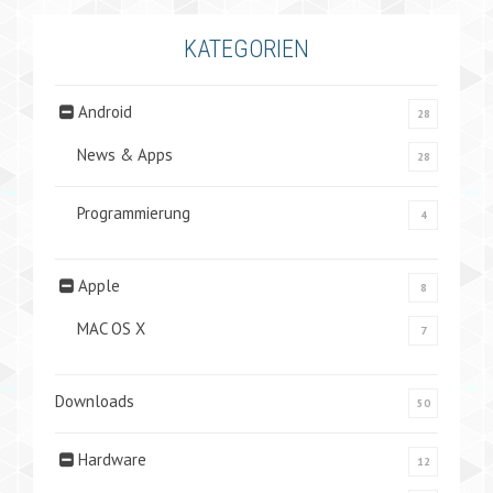
KATEGORIEN
Android
28
News & Apps
28
Programmierung
4
Apple
8
MAC OS X
7
Downloads
50
Hardware
12