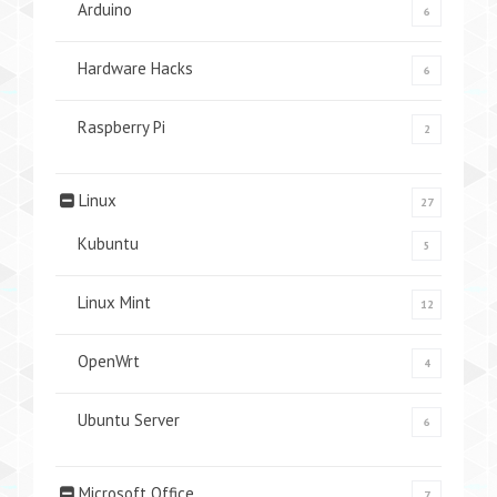
Arduino
6
Hardware Hacks
6
Raspberry Pi
2
Linux
27
Kubuntu
5
Linux Mint
12
OpenWrt
4
Ubuntu Server
6
Microsoft Office
7