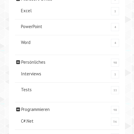
Excel
1
PowerPoint
4
Word
4
Persönliches
98
Interviews
1
Tests
11
Programmieren
98
C#.Net
56