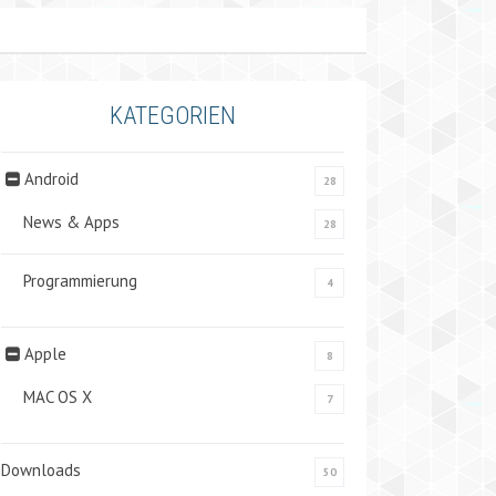
KATEGORIEN
Android
28
News & Apps
28
Programmierung
4
Apple
8
MAC OS X
7
Downloads
50