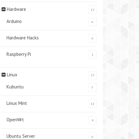
Hardware
12
Arduino
6
Hardware Hacks
6
Raspberry Pi
2
Linux
27
Kubuntu
5
Linux Mint
12
OpenWrt
4
Ubuntu Server
6