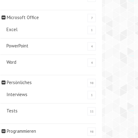
Microsoft Office
7
Excel
1
PowerPoint
4
Word
4
Persönliches
98
Interviews
1
Tests
11
Programmieren
98