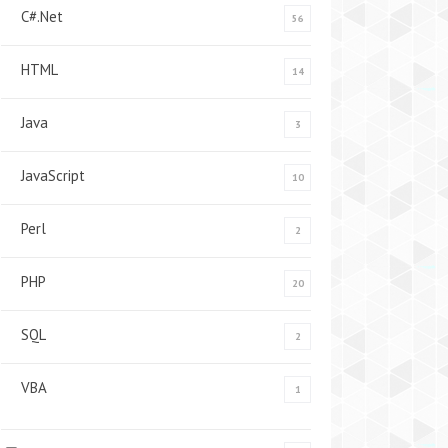
C#.Net
56
HTML
14
Java
3
JavaScript
10
Perl
2
PHP
20
SQL
2
VBA
1