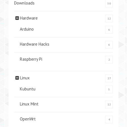
Downloads
50
Hardware
12
Arduino
6
Hardware Hacks
6
Raspberry Pi
2
Linux
27
Kubuntu
5
Linux Mint
12
OpenWrt
4