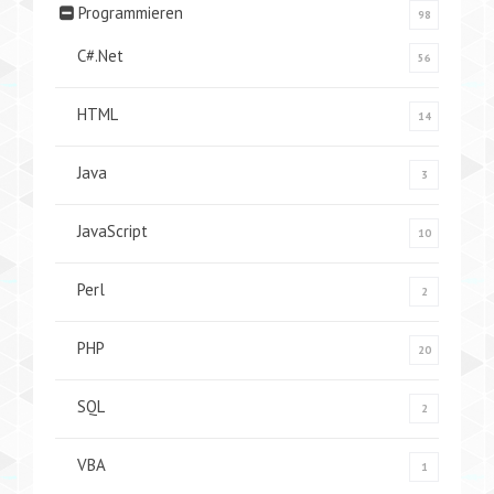
Programmieren
98
C#.Net
56
HTML
14
Java
3
JavaScript
10
Perl
2
PHP
20
SQL
2
VBA
1