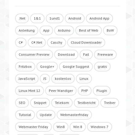
.Net
1&1
1und1
Android
Android App
Anleitung
App
Arduino
Best of Web
BoW
C#
C#.Net
Caschy
Cloud Downloader
Consumer Preview
Download
Fail
Freeware
Fritzbox
Google+
Google Suggest
gratis
JavaScript
JS
kostenlos
Linux
Linux Mint 12
Peer Wandiger
PHP
Plugin
SEO
Snippet
Telekom
Testbericht
Treiber
Tutorial
Update
Webmasterfriday
Webmaster Friday
Win8
Win 8
Windows 7