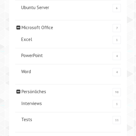
Ubuntu Server
6
Microsoft Office
7
Excel
1
PowerPoint
4
Word
4
Persönliches
98
Interviews
1
Tests
11