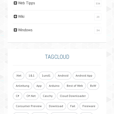
Web Tipps
116
Wiki
23
Windows
34
TAGCLOUD
.Net
1&1
1und1
Android
Android App
Anleitung
App
Arduino
Best of Web
BoW
C#
C#.Net
Caschy
Cloud Downloader
Consumer Preview
Download
Fail
Freeware