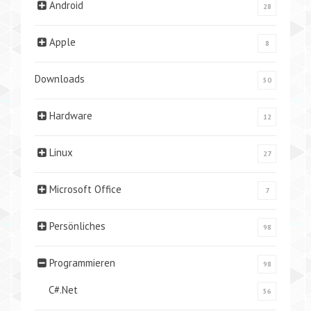
Android
28
Apple
8
Downloads
50
Hardware
12
Linux
27
Microsoft Office
7
Persönliches
98
Programmieren
98
C#.Net
56