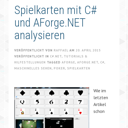
Spielkarten mit C#
und AForge.NET
analysieren
VERÖFFENTLICHT VON
RAFFAEL
AM
20. APRIL 2015
VERÖFFENTLICHT IN
C#.NET
,
TUTORIALS &
HILFESTELLUNGEN
TAGGED
AFORGE
,
AFORGE.NET
,
C#
,
MASCHINELLES SEHEN
,
POKER
,
SPIELKARTEN
Wie im
letzten
Artikel
schon