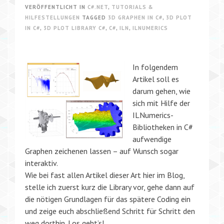
VERÖFFENTLICHT IN
C#.NET
,
TUTORIALS &
HILFESTELLUNGEN
TAGGED
3D GRAPHEN IN C#
,
3D PLOT
IN C#
,
3D PLOT LIBRARY C#
,
C#
,
ILN
,
ILNUMERICS
In folgendem
Artikel soll es
darum gehen, wie
sich mit Hilfe der
ILNumerics-
Bibliotheken in C#
aufwendige
Graphen zeichenen lassen – auf Wunsch sogar
interaktiv.
Wie bei fast allen Artikel dieser Art hier im Blog,
stelle ich zuerst kurz die Library vor, gehe dann auf
die nötigen Grundlagen für das spätere Coding ein
und zeige euch abschließend Schritt für Schritt den
weg dorthin. Los geht’s!