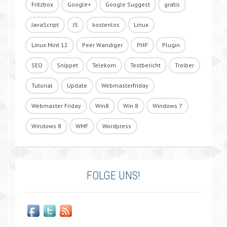
Fritzbox
Google+
Google Suggest
gratis
JavaScript
JS
kostenlos
Linux
Linux Mint 12
Peer Wandiger
PHP
Plugin
SEO
Snippet
Telekom
Testbericht
Treiber
Tutorial
Update
Webmasterfriday
Webmaster Friday
Win8
Win 8
Windows 7
Windows 8
WMF
Wordpress
FOLGE UNS!