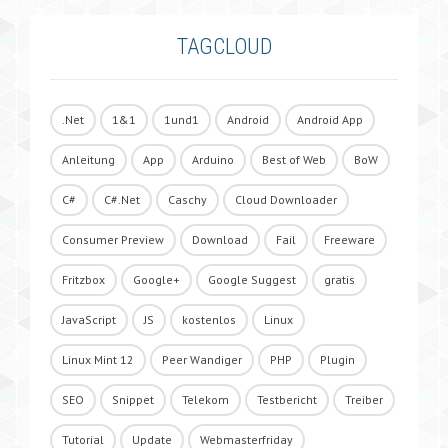
TAGCLOUD
.Net
1&1
1und1
Android
Android App
Anleitung
App
Arduino
Best of Web
BoW
C#
C#.Net
Caschy
Cloud Downloader
Consumer Preview
Download
Fail
Freeware
Fritzbox
Google+
Google Suggest
gratis
JavaScript
JS
kostenlos
Linux
Linux Mint 12
Peer Wandiger
PHP
Plugin
SEO
Snippet
Telekom
Testbericht
Treiber
Tutorial
Update
Webmasterfriday