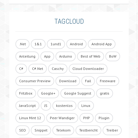
TAGCLOUD
.Net
1&1
1und1
Android
Android App
Anleitung
App
Arduino
Best of Web
BoW
C#
C#.Net
Caschy
Cloud Downloader
Consumer Preview
Download
Fail
Freeware
Fritzbox
Google+
Google Suggest
gratis
JavaScript
JS
kostenlos
Linux
Linux Mint 12
Peer Wandiger
PHP
Plugin
SEO
Snippet
Telekom
Testbericht
Treiber