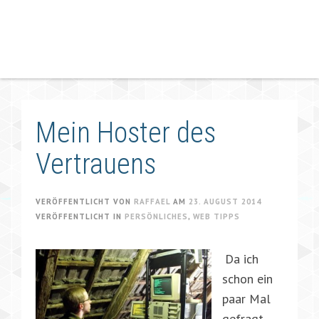
Mein Hoster des
Vertrauens
VERÖFFENTLICHT VON
RAFFAEL
AM
23. AUGUST 2014
VERÖFFENTLICHT IN
PERSÖNLICHES
,
WEB TIPPS
Da ich
schon ein
paar Mal
gefragt