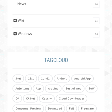
News
20
Wiki
23
Windows
34
TAGCLOUD
.Net
1&1
1und1
Android
Android App
Anleitung
App
Arduino
Best of Web
BoW
C#
C#.Net
Caschy
Cloud Downloader
Consumer Preview
Download
Fail
Freeware