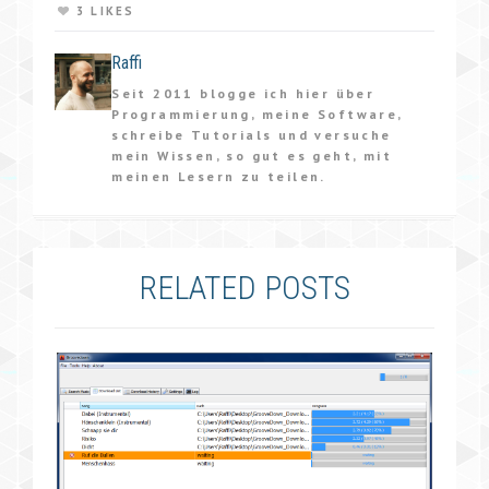
3 LIKES
Raffi
Seit 2011 blogge ich hier über
Programmierung, meine Software,
schreibe Tutorials und versuche
mein Wissen, so gut es geht, mit
meinen Lesern zu teilen.
RELATED POSTS