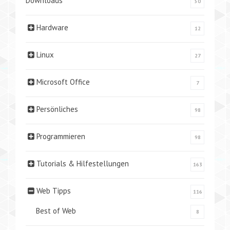
Downloads
50
Hardware
12
Linux
27
Microsoft Office
7
Persönliches
98
Programmieren
98
Tutorials & Hilfestellungen
163
Web Tipps
116
Best of Web
8