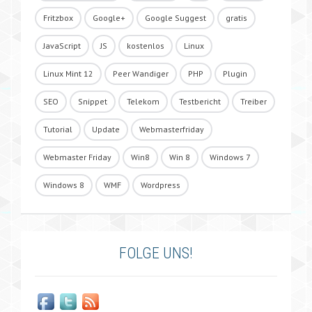
Fritzbox
Google+
Google Suggest
gratis
JavaScript
JS
kostenlos
Linux
Linux Mint 12
Peer Wandiger
PHP
Plugin
SEO
Snippet
Telekom
Testbericht
Treiber
Tutorial
Update
Webmasterfriday
Webmaster Friday
Win8
Win 8
Windows 7
Windows 8
WMF
Wordpress
FOLGE UNS!